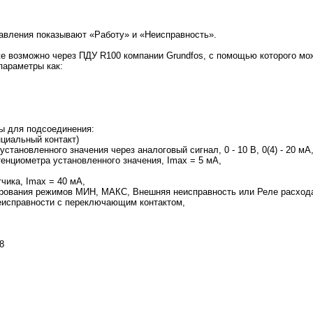
авления показывают «Работу» и «Неисправность».
е возможно через ПДУ R100 компании Grundfos, с помощью которого м
параметры как:
ы для подсоединения:
нциальный контакт)
становленного значения через аналоговый сигнал, 0 - 10 В, 0(4) - 20 мА
тенциометра установленного значения, Imax = 5 мА,
чика, Imax = 40 мА,
ирования режимов МИН, МАКС, Внешняя неисправность или Реле расхода
неисправности с переключающим контактом,
8