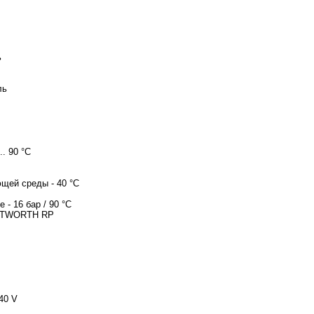
ь
ль
.. 90 °C
щей среды - 40 °C
 - 16 бар / 90 °C
HITWORTH RP
40 V