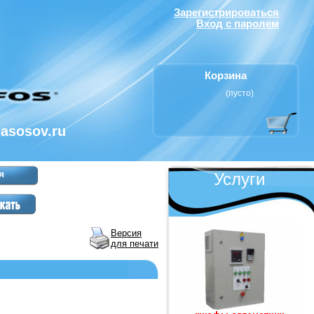
Зарегистрироваться
Вход с паролем
Корзина
(пусто)
nasosov.ru
я
Услуги
Версия
для печати