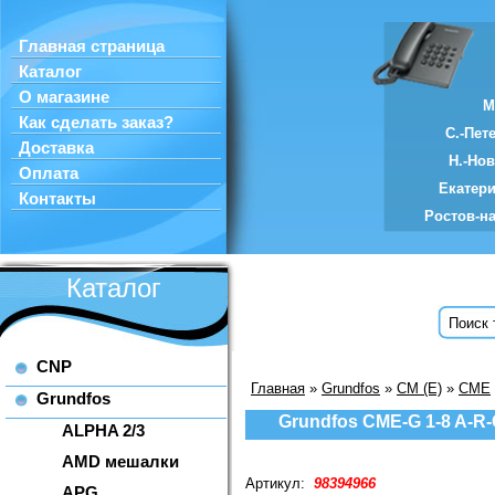
Главная страница
Каталог
О магазине
М
Как сделать заказ?
С.-Пет
Доставка
Н.-Но
Оплата
Екатер
Контакты
Ростов-н
Каталог
CNP
Главная
»
Grundfos
»
CM (E)
»
CME
Grundfos
Grundfos CME-G 1-8 A-R
ALPHA 2/3
AMD мешалки
Артикул:
98394966
APG