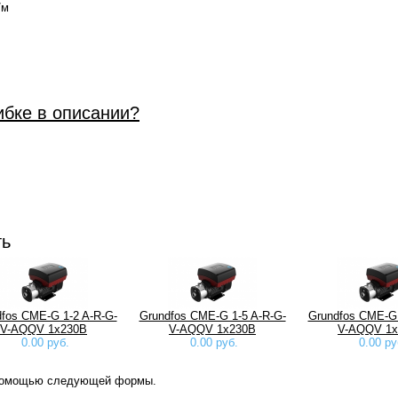
/м
ибке в описании?
ть
fos CME-G 1-2 A-R-G-
Grundfos CME-G 1-5 A-R-G-
Grundfos CME-G 
V-AQQV 1х230В
V-AQQV 1х230В
V-AQQV 1х
0.00 руб.
0.00 руб.
0.00 ру
 помощью следующей формы.