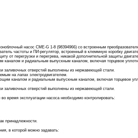
оноблочный насос CME-G 1-8 (98394966) со встроенным преобразовател
атель частоты и ПИ-регулятор, встроенный в клеммную коробку двигател
ту от перегрузки и перегрева, никакой дополнительной защиты двигате
 каналом и радиальным выпускным каналом, включая торцевое уплотне
бки заливочных отверстий выполнены из нержавеющей стали.
уемым на лапах электродвигателем.
ющим каналом и радиальным выпускным каналом, включая торцевое упло
бки заливочных отверстий выполнены из нержавеющей стали.
 во время эксплуатации насоса необходимо контролировать:
ак принадлежности.
ия, в которой можно задавать: