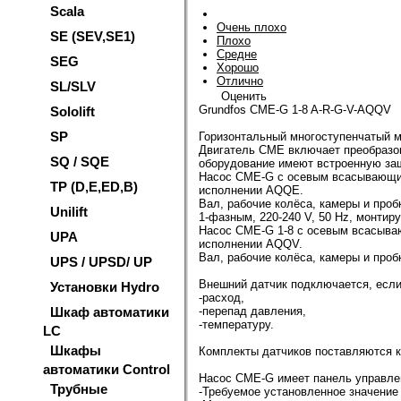
Scala
Очень плохо
SE (SEV,SE1)
Плохо
Средне
SEG
Хорошо
Отлично
SL/SLV
Оценить
Grundfos CME-G 1-8 A-R-G-V-AQQV
Sololift
SP
Горизонтальный многоступенчатый м
Двигатель CME включает преобразов
SQ / SQE
оборудование имеют встроенную защи
Насос CME-G с осевым всасывающим
TP (D,E,ED,B)
исполнении AQQE.
Вал, рабочие колёса, камеры и про
Unilift
1-фазным, 220-240 V, 50 Hz, монтир
Насос CME-G 1-8 с осевым всасыва
UPA
исполнении AQQV.
Вал, рабочие колёса, камеры и про
UPS / UPSD/ UP
Внешний датчик подключается, если
Установки Hydro
-расход,
Шкаф автоматики
-перепад давления,
-температуру.
LC
Шкафы
Комплекты датчиков поставляются к
автоматики Control
Насос CME-G имеет панель управлен
Трубные
-Требуемое установленное значение