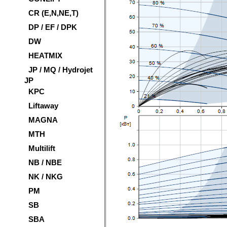
CR (E,N,NE,T)
DP / EF / DPK
DW
HEATMIX
JP / MQ / Hydrojet
JP
KPC
Liftaway
MAGNA
MTH
Multilift
NB / NBE
NK / NKG
PM
SB
SBA