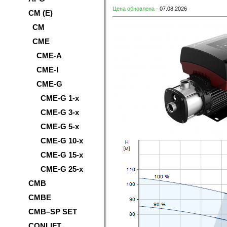
Цена обновлена -
07.08.2026
CM (E)
CM
CME
CME-A
CME-I
CME-G
CME-G 1-x
CME-G 3-x
CME-G 5-x
CME-G 10-x
CME-G 15-x
CME-G 25-x
CMB
CMBE
CMB–SP SET
CONLIFT