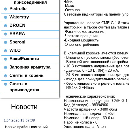
-Мин.
присоединения
-Макс.
Pedrollo
-Останов.
Световые индикаторы на панели упр
Waterstry
Управление насосом CME-G 1-8 такж
BROEN
настройки, а также считывать такие 
-Фактическое значение
EBARA
-Частота вращения
-Входная мощность
Speroni
-Энергопотребление
WILO
В клеммной коробке имеются клемм
- Внешнего пуска/останова (беспоте
Баки/Ёмкости
- Внешней дистанционной настройки у
- 10 В источника напряжения для по
Запорная арматура
- датчика, 0 - 10 В, 0(4) - 20 мА,
- 24 В источника напряжения для дат
Сняты в корень
- входа для принудительного регул
Сняты с
- беспотенциального реле сигнала 
- RS485 GENIbus.
производства
Технические характеристики:
Наименование продукции - CME-G 1-
Новости
Код (Артикул) - 98394966
Частота вращения - 3480 об/м
Номинальная подача - 2 м3/ч
Номинальный напор - 69.6 м
1.04.2020 13:07:38
Рабочие колеса - 8
Уплотнение вала - Viton
Новые прайсы компаний