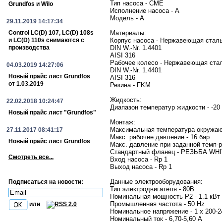
Тип насоса - CME
Grundfos и Wilo
Исполнение насоса - A
Модель - A
29.11.2019 14:17:34
Control LC(D) 107, LC(D) 108s
Материалы:
и LC(D) 110s снимаются с
Корпус насоса - Нержавеющая стал
производства
DIN W.-Nr. 1.4401
AISI 316
Рабочее колесо - Нержавеющая ста
04.03.2019 14:27:06
DIN W.-Nr. 1.4401
Новый прайс лист Grundfos
AISI 316
от 1.03.2019
Резина - FKM
Жидкость:
22.02.2018 10:24:47
Диапазон температур жидкости - -20 
Новый прайс лист "Grundfos"
Монтаж:
Максимальная температура окружаю
27.11.2017 08:41:17
Макс. рабочее давление - 16 бар
Новый прайс лист Grundfos
Макс. давление при заданной темп-ре
Стандартный фланец - РЕЗЬБА W
Смотреть все...
Вход насоса - Rp 1
Выход насоса - Rp 1
Данные электрооборудования:
Подписаться на новости:
Тип электродвигателя - 80B
Номинальная мощность P2 - 1.1 кВт
Промышленная частота - 50 Hz
или
Номинальное напряжение - 1 x 200-2
Номинальный ток - 6,70-5,60 A