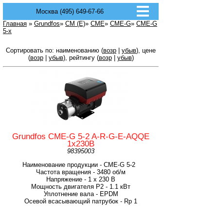
Москва (495) 649-67-66
Главная
»
Grundfos
»
CM (E)
»
CME
»
CME-G
»
CME-G
5-x
Сортировать по: наименованию (
возр
|
убыв
), цене
(
возр
|
убыв
), рейтингу (
возр
|
убыв
)
Grundfos CME-G 5-2 A-R-G-E-AQQE
1х230В
98395003
Наименование продукции - CME-G 5-2
Частота вращения - 3480 об/м
Напряжение - 1 х 230 В
Мощность двигателя P2 - 1.1 кВт
Уплотнение вала - EPDM
Осевой всасывающий патрубок - Rp 1