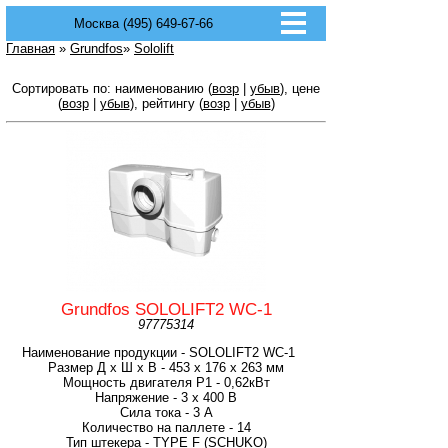
Москва (495) 649-67-66
Главная
»
Grundfos
»
Sololift
Сортировать по: наименованию (
возр
|
убыв
), цене
(
возр
|
убыв
), рейтингу (
возр
|
убыв
)
Grundfos SOLOLIFT2 WC-1
97775314
Наименование продукции - SOLOLIFT2 WC-1
Размер Д x Ш x В - 453 х 176 х 263 мм
Мощность двигателя P1 - 0,62кВт
Напряжение - 3 x 400 В
Сила тока - 3 A
Количество на паллете - 14
Тип штекера - TYPE F (SCHUKO)