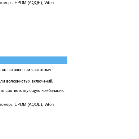
стомеры EPDM (AQQE), Viton
G со встроенным частотным
ли волокнистых включений,
ать соответствующую комбинацию
стомеры EPDM (AQQE), Viton