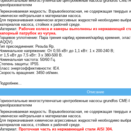
Горизонтальные многоступенчатые центробежные насосы grundfos CME-A
преобразователем
Перекачиваемая жидкость:
Взрывобезопасная, не содержащая твердых и
химически нейтральная к материалам насоса.
Для перекачивания химически агрессивных жидкостей необходимо выбр
материалов насоса, стойких к рабочей среде.
Материал:
Рабочие колеса и камеры выполнены из нержавеющей ста
напорный патрубок из чугуна.
Торцевое уплотнение:
Пара трения карбид кремния/карбид кремния, эла
(AQQV).
Тип присоединения:
Резьба Rp.
Номинальное напряжение:
От 0,55 кВт до 1,1 кВт: 1 х 200-240 В;
от 1,5 кВт до 7,5 кВт: 3 х 380-500 В.
Номинальная частота:
50/60 Гц.
Степень защиты:
IP55.
Класс энергоэффективности:
IE4.
Скорость вращения:
3450 об/мин.
Подробнее...
Описание
Горизонтальные многоступенчатые центробежные насосы grundfos CME-I
преобразователем
Перекачиваемая жидкость:
Взрывобезопасная, не содержащая твердых и
химически нейтральная к материалам насоса.
Для перекачивания химически агрессивных жидкостей необходимо выбр
материалов насоса, стойких к рабочей среде.
Материал:
Проточная часть из нержавеющей стали AISI 304.