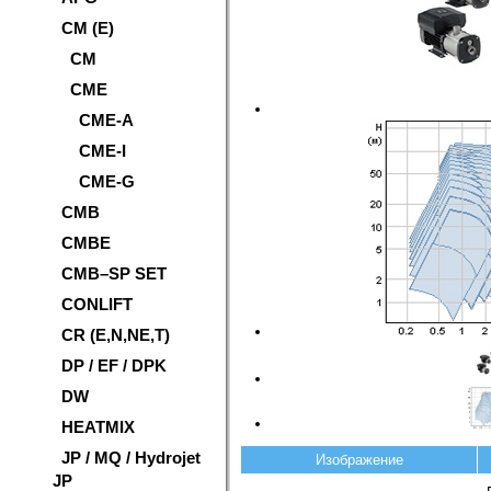
CM (E)
CM
CME
CME-A
CME-I
CME-G
CMB
CMBE
CMB–SP SET
CONLIFT
CR (E,N,NE,T)
DP / EF / DPK
DW
HEATMIX
JP / MQ / Hydrojet
Изображение
JP