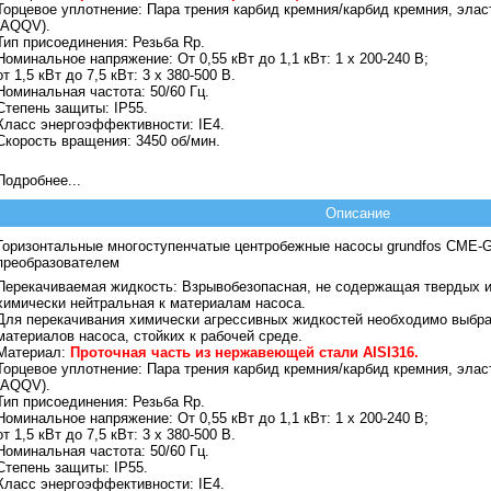
Торцевое уплотнение:
Пара трения карбид кремния/карбид кремния, эла
(AQQV).
Тип присоединения:
Резьба Rp.
Номинальное напряжение:
От 0,55 кВт до 1,1 кВт: 1 х 200-240 В;
от 1,5 кВт до 7,5 кВт: 3 х 380-500 В.
Номинальная частота:
50/60 Гц.
Степень защиты:
IP55.
Класс энергоэффективности:
IE4.
Скорость вращения:
3450 об/мин.
Подробнее...
Описание
Горизонтальные многоступенчатые центробежные насосы grundfos CME-
преобразователем
Перекачиваемая жидкость:
Взрывобезопасная, не содержащая твердых и
химически нейтральная к материалам насоса.
Для перекачивания химически агрессивных жидкостей необходимо выбр
материалов насоса, стойких к рабочей среде.
Материал:
Проточная часть из нержавеющей стали AISI316.
Торцевое уплотнение:
Пара трения карбид кремния/карбид кремния, эла
(AQQV).
Тип присоединения:
Резьба Rp.
Номинальное напряжение:
От 0,55 кВт до 1,1 кВт: 1 х 200-240 В;
от 1,5 кВт до 7,5 кВт: 3 х 380-500 В.
Номинальная частота:
50/60 Гц.
Степень защиты:
IP55.
Класс энергоэффективности:
IE4.