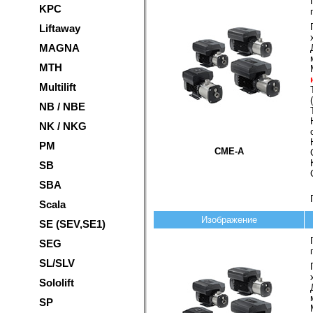
KPC
Liftaway
MAGNA
MTH
Multilift
NB / NBE
NK / NKG
PM
CME-A
SB
SBA
Scala
Изображение
SE (SEV,SE1)
SEG
SL/SLV
Sololift
SP