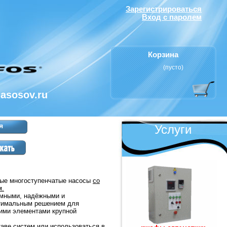
Зарегистрироваться
Вход с паролем
Корзина
(пусто)
nasosov.ru
я
Услуги
ые многоступенчатые насосы
со
м.
умными, надёжными и
птимальным решением для
гими элементами крупной
таве систем или использоваться в