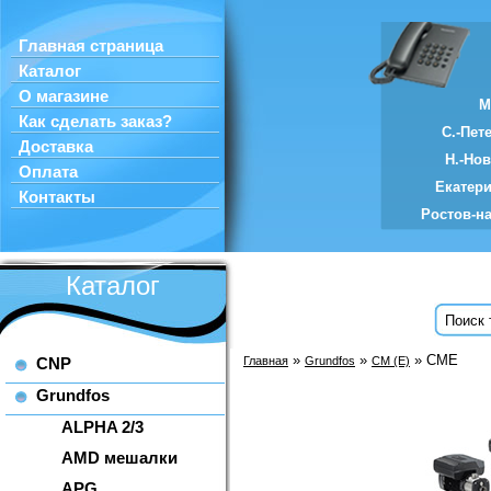
Главная страница
Каталог
О магазине
М
Как сделать заказ?
С.-Пет
Доставка
Н.-Но
Оплата
Екатер
Контакты
Ростов-н
Каталог
»
»
» CME
CNP
Главная
Grundfos
CM (E)
Grundfos
ALPHA 2/3
AMD мешалки
APG