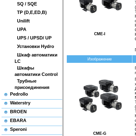
SQ / SQE
TP (D,E,ED,B)
Unilift
UPA
CME-I
UPS / UPSD/ UP
Установки Hydro
Шкаф автоматики
Изображение
LC
Шкафы
автоматики Control
Трубные
присоединения
Pedrollo
Waterstry
BROEN
EBARA
Speroni
CME-G