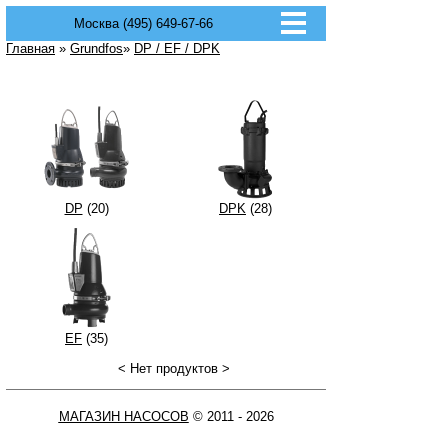
Москва (495) 649-67-66
Главная
»
Grundfos
»
DP / EF / DPK
DP
(20)
DPK
(28)
EF
(35)
< Нет продуктов >
МАГАЗИН НАСОСОВ
© 2011 - 2026