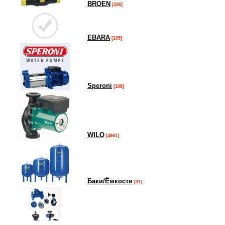
BROEN
[436]
EBARA
[105]
Speroni
[108]
WILO
[4661]
Баки/Ёмкости
[31]