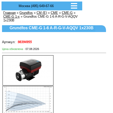
Москва (495) 649-67-66
Главная
»
Grundfos
»
CM (E)
»
CME
»
CME-G
»
CME-G 1-x
» Grundfos CME-G 1-6 A-R-G-V-AQQV
1х230В
Grundfos CME-G 1-6 A-R-G-V-AQQV 1х230В
Артикул:
98394955
Цена обновлена -
07.08.2026