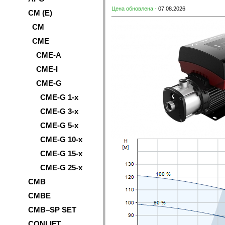
Цена обновлена -
07.08.2026
CM (E)
CM
CME
CME-A
CME-I
CME-G
CME-G 1-x
CME-G 3-x
CME-G 5-x
CME-G 10-x
CME-G 15-x
CME-G 25-x
CMB
CMBE
CMB–SP SET
CONLIFT