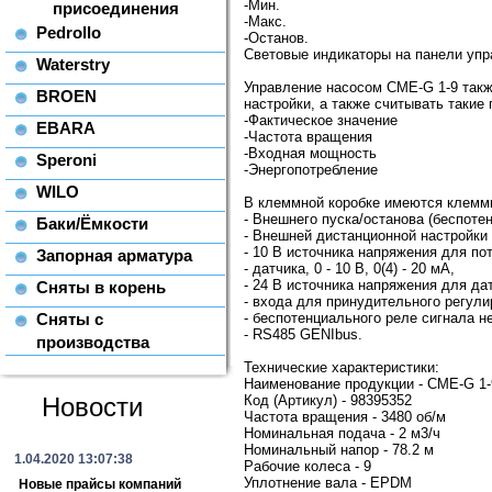
-Мин.
присоединения
-Макс.
Pedrollo
-Останов.
Световые индикаторы на панели упр
Waterstry
Управление насосом CME-G 1-9 такж
BROEN
настройки, а также считывать такие 
-Фактическое значение
EBARA
-Частота вращения
-Входная мощность
Speroni
-Энергопотребление
WILO
В клеммной коробке имеются клемм
- Внешнего пуска/останова (беспоте
Баки/Ёмкости
- Внешней дистанционной настройки у
- 10 В источника напряжения для по
Запорная арматура
- датчика, 0 - 10 В, 0(4) - 20 мА,
- 24 В источника напряжения для дат
Сняты в корень
- входа для принудительного регул
Сняты с
- беспотенциального реле сигнала 
- RS485 GENIbus.
производства
Технические характеристики:
Наименование продукции - CME-G 1-
Новости
Код (Артикул) - 98395352
Частота вращения - 3480 об/м
Номинальная подача - 2 м3/ч
Номинальный напор - 78.2 м
1.04.2020 13:07:38
Рабочие колеса - 9
Уплотнение вала - EPDM
Новые прайсы компаний