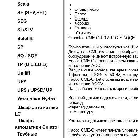
Scala
Очень плохо
SE (SEV,SE1)
Плохо
Средне
SEG
Хорошо
Отлично
SL/SLV
Оценить
Grundfos CME-G 1-9 A-R-G-E-AQQE
Sololift
SP
Горизонтальный многоступенчатый м
Двигатель CME включает преобразов
SQ / SQE
оборудование имеют встроенную защи
Насос CME-G с осевым всасывающим
TP (D,E,ED,B)
исполнении AQQE.
Вал, рабочие колёса, камеры и про
Unilift
1-фазным, 220-240 V, 50 Hz, монтир
Насос CME-G 1-9 с осевым всасыва
UPA
исполнении AQQV.
Вал, рабочие колёса, камеры и про
UPS / UPSD/ UP
Внешний датчик подключается, если
Установки Hydro
-расход,
Шкаф автоматики
-перепад давления,
-температуру.
LC
Шкафы
Комплекты датчиков поставляются к
автоматики Control
Насос CME-G имеет панель управлен
Трубные
-Требуемое установленное значение