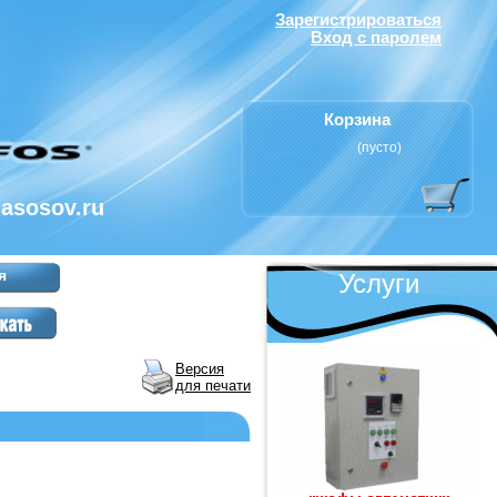
Зарегистрироваться
Вход с паролем
Корзина
(пусто)
nasosov.ru
я
Услуги
Версия
для печати