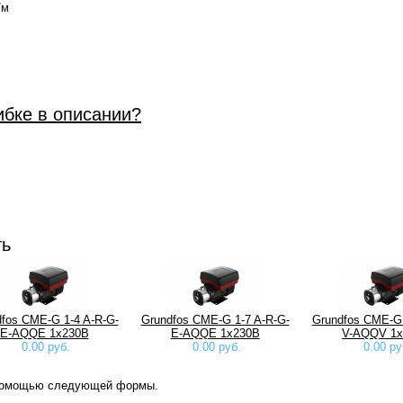
/м
ибке в описании?
ть
fos CME-G 1-4 A-R-G-
Grundfos CME-G 1-7 A-R-G-
Grundfos CME-G 
E-AQQE 1х230В
E-AQQE 1х230В
V-AQQV 1х
0.00 руб.
0.00 руб.
0.00 ру
 помощью следующей формы.