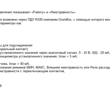
авления показывают «Работу» и «Неисправность».
е возможно через ПДУ R100 компании Grundfos, с помощью которого м
параметры как:
ы для подсоединения:
нциальный контакт)
становленного значения через аналоговый сигнал, 0 - 10 В, 0(4) - 20 мА
тенциометра установленного значения, Imax = 5 мА,
чика, Imax = 40 мА,
ирования режимов МИН, МАКС, Внешняя неисправность или Реле расхода
неисправности с переключающим контактом,
9