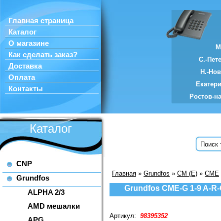
Главная страница
Каталог
О магазине
М
Как сделать заказ?
С.-Пет
Доставка
Н.-Но
Оплата
Екатер
Контакты
Ростов-н
Каталог
CNP
Главная
»
Grundfos
»
CM (E)
»
CME
Grundfos
Grundfos CME-G 1-9 A-R
ALPHA 2/3
AMD мешалки
Артикул:
98395352
APG