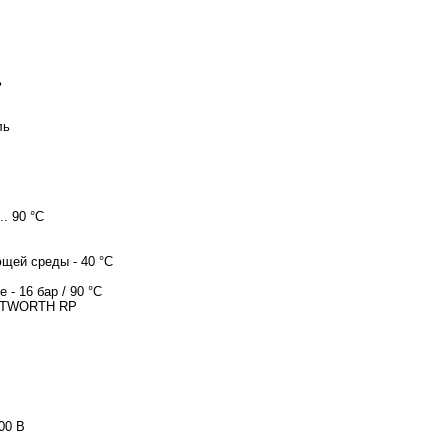
ь
ль
.. 90 °C
щей среды - 40 °C
 - 16 бар / 90 °C
HITWORTH RP
00 В