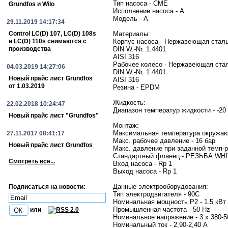
Тип насоса - CME
Grundfos и Wilo
Исполнение насоса - A
Модель - A
29.11.2019 14:17:34
Control LC(D) 107, LC(D) 108s
Материалы:
и LC(D) 110s снимаются с
Корпус насоса - Нержавеющая стал
производства
DIN W.-Nr. 1.4401
AISI 316
Рабочее колесо - Нержавеющая ста
04.03.2019 14:27:06
DIN W.-Nr. 1.4401
Новый прайс лист Grundfos
AISI 316
от 1.03.2019
Резина - EPDM
Жидкость:
22.02.2018 10:24:47
Диапазон температур жидкости - -20 
Новый прайс лист "Grundfos"
Монтаж:
Максимальная температура окружаю
27.11.2017 08:41:17
Макс. рабочее давление - 16 бар
Новый прайс лист Grundfos
Макс. давление при заданной темп-ре
Стандартный фланец - РЕЗЬБА W
Смотреть все...
Вход насоса - Rp 1
Выход насоса - Rp 1
Данные электрооборудования:
Подписаться на новости:
Тип электродвигателя - 90C
Номинальная мощность P2 - 1.5 кВт
Промышленная частота - 50 Hz
или
Номинальное напряжение - 3 x 380-5
Номинальный ток - 2,90-2,40 A