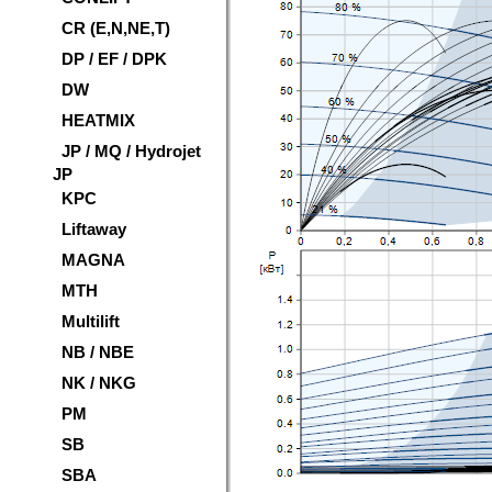
CR (E,N,NE,T)
DP / EF / DPK
DW
HEATMIX
JP / MQ / Hydrojet
JP
KPC
Liftaway
MAGNA
MTH
Multilift
NB / NBE
NK / NKG
PM
SB
SBA