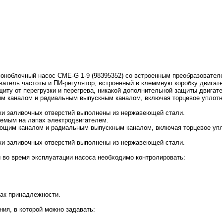
оноблочный насос CME-G 1-9 (98395352) со встроенным преобразовател
атель частоты и ПИ-регулятор, встроенный в клеммную коробку двигател
ту от перегрузки и перегрева, никакой дополнительной защиты двигате
 каналом и радиальным выпускным каналом, включая торцевое уплотне
бки заливочных отверстий выполнены из нержавеющей стали.
уемым на лапах электродвигателем.
ющим каналом и радиальным выпускным каналом, включая торцевое упло
бки заливочных отверстий выполнены из нержавеющей стали.
 во время эксплуатации насоса необходимо контролировать:
ак принадлежности.
ия, в которой можно задавать: