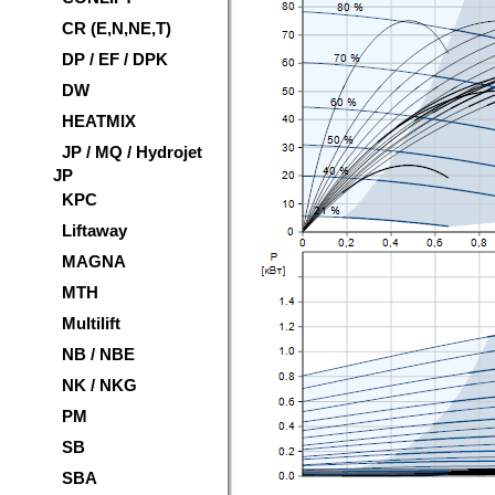
CR (E,N,NE,T)
DP / EF / DPK
DW
HEATMIX
JP / MQ / Hydrojet
JP
KPC
Liftaway
MAGNA
MTH
Multilift
NB / NBE
NK / NKG
PM
SB
SBA