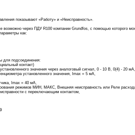
авления показывают «Работу» и «Неисправность».
е возможно через ПДУ R100 компании Grundfos, с помощью которого м
параметры как:
ы для подсоединения:
нциальный контакт)
становленного значения через аналоговый сигнал, 0 - 10 В, 0(4) - 20 мА
тенциометра установленного значения, Imax = 5 мА,
чика, Imax = 40 мА,
ирования режимов МИН, МАКС, Внешняя неисправность или Реле расхода
неисправности с переключающим контактом,
9