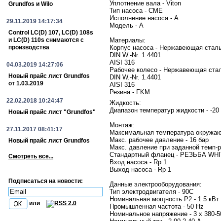
Уплотнение вала - Viton
Grundfos и Wilo
Тип насоса - CME
Исполнение насоса - A
29.11.2019 14:17:34
Модель - A
Control LC(D) 107, LC(D) 108s
и LC(D) 110s снимаются с
Материалы:
производства
Корпус насоса - Нержавеющая стал
DIN W.-Nr. 1.4401
AISI 316
04.03.2019 14:27:06
Рабочее колесо - Нержавеющая ста
Новый прайс лист Grundfos
DIN W.-Nr. 1.4401
от 1.03.2019
AISI 316
Резина - FKM
22.02.2018 10:24:47
Жидкость:
Диапазон температур жидкости - -20 
Новый прайс лист "Grundfos"
Монтаж:
27.11.2017 08:41:17
Максимальная температура окружаю
Макс. рабочее давление - 16 бар
Новый прайс лист Grundfos
Макс. давление при заданной темп-ре
Стандартный фланец - РЕЗЬБА W
Смотреть все...
Вход насоса - Rp 1
Выход насоса - Rp 1
Подписаться на новости:
Данные электрооборудования:
Тип электродвигателя - 90C
Номинальная мощность P2 - 1.5 кВт
или
Промышленная частота - 50 Hz
Номинальное напряжение - 3 x 380-5