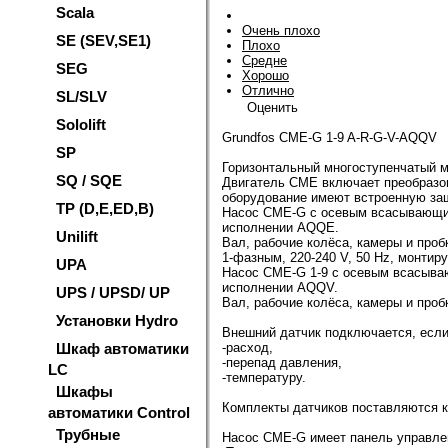
Scala
Очень плохо
SE (SEV,SE1)
Плохо
Средне
SEG
Хорошо
Отлично
SL/SLV
Оценить
Sololift
Grundfos CME-G 1-9 A-R-G-V-AQQV
SP
Горизонтальный многоступенчатый м
SQ / SQE
Двигатель CME включает преобразов
оборудование имеют встроенную защи
TP (D,E,ED,B)
Насос CME-G с осевым всасывающим
исполнении AQQE.
Unilift
Вал, рабочие колёса, камеры и про
1-фазным, 220-240 V, 50 Hz, монтир
UPA
Насос CME-G 1-9 с осевым всасыва
исполнении AQQV.
UPS / UPSD/ UP
Вал, рабочие колёса, камеры и про
Установки Hydro
Внешний датчик подключается, если
Шкаф автоматики
-расход,
-перепад давления,
LC
-температуру.
Шкафы
Комплекты датчиков поставляются к
автоматики Control
Трубные
Насос CME-G имеет панель управлен