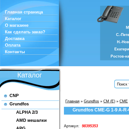
Главная страница
Каталог
О магазине
М
Как сделать заказ?
С.-Пет
Доставка
Н.-Но
Оплата
Екатер
Контакты
Ростов-н
Каталог
CNP
Главная
»
Grundfos
»
CM (E)
»
CME
Grundfos
Grundfos CME-G 1-9 A-R
ALPHA 2/3
AMD мешалки
Артикул:
98395353
APG