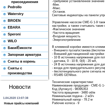
-Требуемое установленное значение
присоединения
-Мин.
Pedrollo
-Макс.
-Останов.
Waterstry
Световые индикаторы на панели упр
BROEN
Управление насосом CME-G 1-9 такж
настройки, а также считывать такие 
EBARA
-Фактическое значение
-Частота вращения
Speroni
-Входная мощность
-Энергопотребление
WILO
В клеммной коробке имеются клемм
Баки/Ёмкости
- Внешнего пуска/останова (беспоте
- Внешней дистанционной настройки у
Запорная арматура
- 10 В источника напряжения для по
- датчика, 0 - 10 В, 0(4) - 20 мА,
Сняты в корень
- 24 В источника напряжения для дат
Сняты с
- входа для принудительного регул
- беспотенциального реле сигнала 
производства
- RS485 GENIbus.
Технические характеристики:
Новости
Наименование продукции - CME-G 1-
Код (Артикул) - 98395353
Частота вращения - 3480 об/м
Номинальная подача - 2 м3/ч
1.04.2020 13:07:38
Номинальный напор - 78.2 м
Рабочие колеса - 9
Новые прайсы компаний