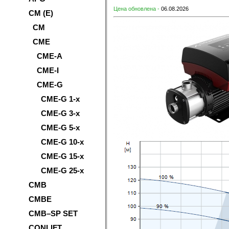
Цена обновлена -
06.08.2026
CM (E)
CM
CME
CME-A
CME-I
CME-G
CME-G 1-x
CME-G 3-x
CME-G 5-x
CME-G 10-x
CME-G 15-x
CME-G 25-x
CMB
CMBE
CMB–SP SET
CONLIFT