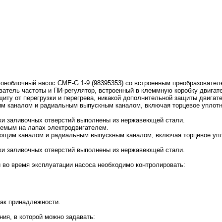
оноблочный насос CME-G 1-9 (98395353) со встроенным преобразовател
атель частоты и ПИ-регулятор, встроенный в клеммную коробку двигател
ту от перегрузки и перегрева, никакой дополнительной защиты двигате
 каналом и радиальным выпускным каналом, включая торцевое уплотне
бки заливочных отверстий выполнены из нержавеющей стали.
уемым на лапах электродвигателем.
ющим каналом и радиальным выпускным каналом, включая торцевое упло
бки заливочных отверстий выполнены из нержавеющей стали.
 во время эксплуатации насоса необходимо контролировать:
ак принадлежности.
ия, в которой можно задавать: