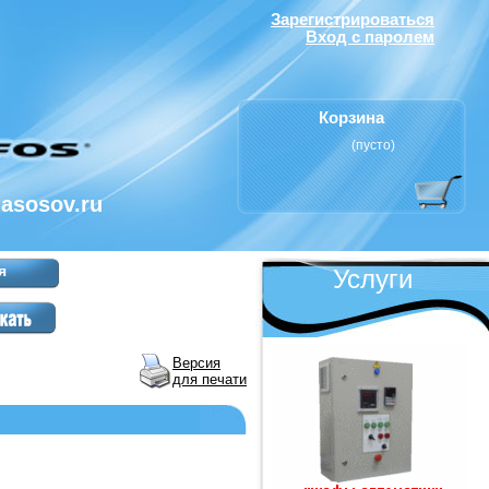
Зарегистрироваться
Вход с паролем
Корзина
(пусто)
nasosov.ru
я
Услуги
Версия
для печати