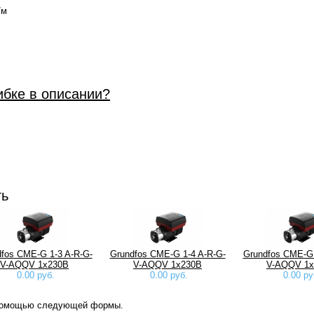
/м
ибке в описании?
ть
fos CME-G 1-3 A-R-G-
Grundfos CME-G 1-4 A-R-G-
Grundfos CME-G 
V-AQQV 1х230В
V-AQQV 1х230В
V-AQQV 1х
0.00 руб.
0.00 руб.
0.00 ру
 помощью следующей формы.