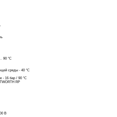
ь
ль
.. 90 °C
щей среды - 40 °C
 - 16 бар / 90 °C
HITWORTH RP
00 В