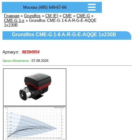
Москва (495) 649-67-66
Главная
»
Grundfos
»
CM (E)
»
CME
»
CME-G
»
CME-G 1-x
» Grundfos CME-G 1-6 A-R-G-E-AQQE
1х230В
Grundfos CME-G 1-6 A-R-G-E-AQQE 1х230В
Артикул:
98394954
Цена обновлена -
07.08.2026