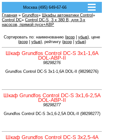
Москва (495) 649-67-66
Главная
»
Grundfos
»
Шкафы автоматики Control
»
Control DC
»
Control DC-S, 3 х 380 В, для 3-х
насосов, прямой пуск+ABP
Сортировать по: наименованию (
возр
|
убыв
), цене
(
возр
|
убыв
), рейтингу (
возр
|
убыв
)
Шкаф Grundfos Control DC-S 3x1-1,6A
DOL-ABP-II
98298276
Grundfos Control DC-S 3x1-1,6A DOL-II (98298276)
Шкаф Grundfos Control DC-S 3x1,6-2,5A
DOL-ABP-II
98298277
Grundfos Control DC-S 3x1,6-2,5A DOL-II (98298277)
Шкаф Grundfos Control DC-S 3x2,5-4A