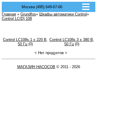
Москва (495) 649-67-66
Главная
»
Grundfos
»
Шкафы автоматики Control
»
Control LC(D) 108
Control LC108s.1 x 220 В,
Control LC108s.3 x 380 В,
50 Гц
(0)
50 Гц
(0)
< Нет продуктов >
МАГАЗИН НАСОСОВ
© 2011 - 2026