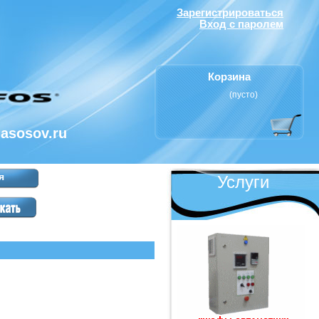
Зарегистрироваться
Вход с паролем
Корзина
(пусто)
nasosov.ru
я
Услуги