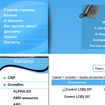
Главная страница
Каталог
О магазине
М
Как сделать заказ?
С.-Пет
Доставка
Н.-Но
Оплата
Екатер
Контакты
Ростов-н
Каталог
»
»
CNP
Главная
Grundfos
Шкафы автоматики C
Изображение
Grundfos
ALPHA 2/3
Control LC(D) 107
AMD мешалки
APG