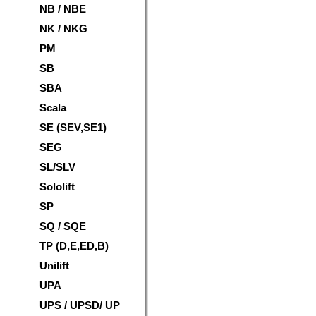
NB / NBE
NK / NKG
PM
SB
SBA
Scala
SE (SEV,SE1)
SEG
SL/SLV
Sololift
SP
SQ / SQE
TP (D,E,ED,B)
Unilift
UPA
UPS / UPSD/ UP