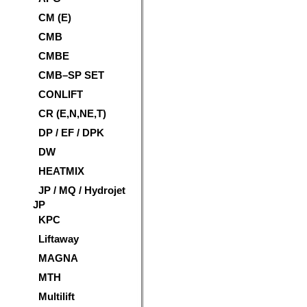
CM (E)
CMB
CMBE
CMB–SP SET
CONLIFT
CR (E,N,NE,T)
DP / EF / DPK
DW
HEATMIX
JP / MQ / Hydrojet
JP
KPC
Liftaway
MAGNA
MTH
Multilift