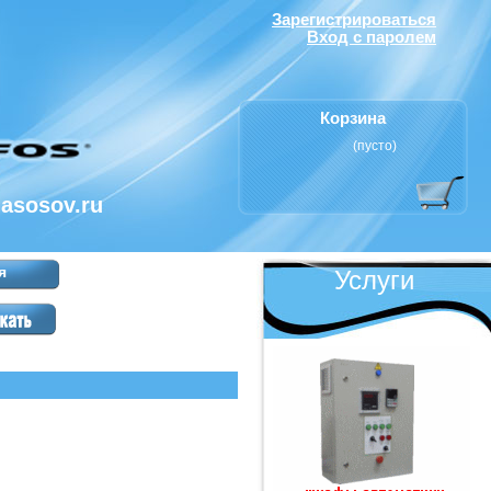
Зарегистрироваться
Вход с паролем
Корзина
(пусто)
nasosov.ru
я
Услуги