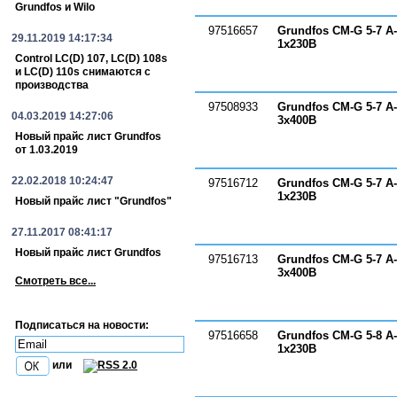
Grundfos и Wilo
97516657
Grundfos CM-G 5-7 A
29.11.2019 14:17:34
1х230В
Control LC(D) 107, LC(D) 108s
и LC(D) 110s снимаются с
производства
97508933
Grundfos CM-G 5-7 A
04.03.2019 14:27:06
3х400В
Новый прайс лист Grundfos
от 1.03.2019
22.02.2018 10:24:47
97516712
Grundfos CM-G 5-7 A
1х230В
Новый прайс лист "Grundfos"
27.11.2017 08:41:17
Новый прайс лист Grundfos
97516713
Grundfos CM-G 5-7 A
3х400В
Смотреть все...
Подписаться на новости:
97516658
Grundfos CM-G 5-8 A
1х230В
или