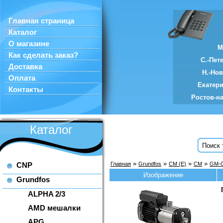
Главная страница
Каталог
О магазине
М
Как сделать заказ?
С.-Пет
Доставка
Н.-Но
Оплата
Екатер
Контакты
Ростов-н
Каталог
»
»
»
»
CNP
Главная
Grundfos
CM (E)
CM
GM-
Изображение
Grundfos
ALPHA 2/3
AMD мешалки
APG