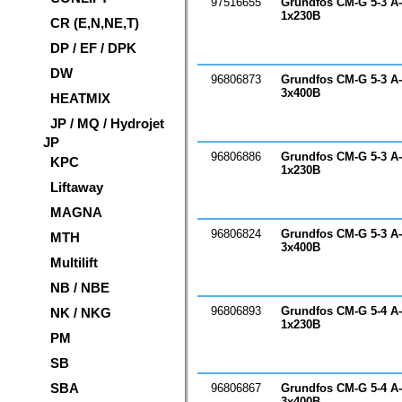
97516655
Grundfos CM-G 5-3 A
1х230В
CR (E,N,NE,T)
DP / EF / DPK
DW
96806873
Grundfos CM-G 5-3 A
3х400В
HEATMIX
JP / MQ / Hydrojet
JP
96806886
Grundfos CM-G 5-3 A
KPC
1х230В
Liftaway
MAGNA
96806824
Grundfos CM-G 5-3 A
MTH
3х400В
Multilift
NB / NBE
96806893
Grundfos CM-G 5-4 A
NK / NKG
1х230В
PM
SB
SBA
96806867
Grundfos CM-G 5-4 A
3х400В