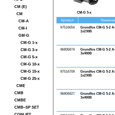
CM (E)
CM-G 5-x
CM
Артикул
Наимено
CM-A
97516654
Grundfos CM-G 5-2 A
CM-I
1х230В
GM-G
CM-G 1-x
CM-G 3-x
96806874
Grundfos CM-G 5-2 A
3х400В
CM-G 5-x
CM-G 10-x
CM-G 15-x
97516709
Grundfos CM-G 5-2 A
1х230В
CM-G 25-x
CME
CMB
96806827
Grundfos CM-G 5-2 A
3х400В
CMBE
CMB–SP SET
CONLIFT