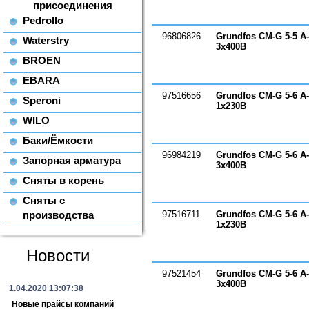
присоединения
Pedrollo
96806826
Grundfos CM-G 5-5 A
Waterstry
3х400В
BROEN
EBARA
97516656
Grundfos CM-G 5-6 A
Speroni
1х230В
WILO
Баки/Ёмкости
96984219
Grundfos CM-G 5-6 A
Запорная арматура
3х400В
Сняты в корень
Сняты с
производства
97516711
Grundfos CM-G 5-6 A
1х230В
Новости
97521454
Grundfos CM-G 5-6 A
3х400В
1.04.2020 13:07:38
Новые прайсы компаний