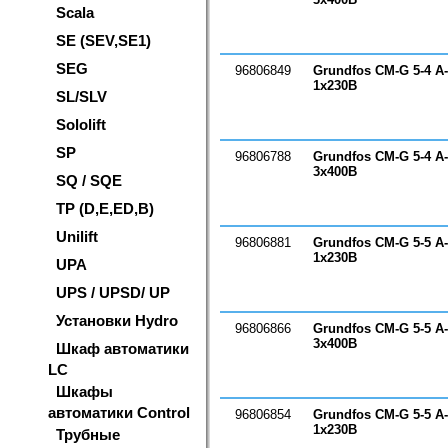
Scala
SE (SEV,SE1)
SEG
96806849
Grundfos CM-G 5-4 A
1х230В
SL/SLV
Sololift
SP
96806788
Grundfos CM-G 5-4 A
3х400В
SQ / SQE
TP (D,E,ED,B)
Unilift
96806881
Grundfos CM-G 5-5 A
1х230В
UPA
UPS / UPSD/ UP
Установки Hydro
96806866
Grundfos CM-G 5-5 A
3х400В
Шкаф автоматики
LC
Шкафы
автоматики Control
96806854
Grundfos CM-G 5-5 A
1х230В
Трубные