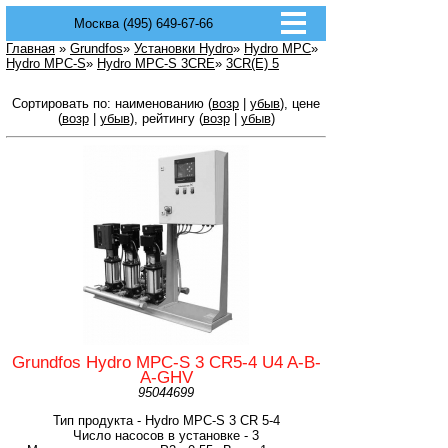
Москва (495) 649-67-66
Главная
»
Grundfos
»
Установки Hydro
»
Hydro MPC
»
Hydro MPC-S
»
Hydro MPC-S 3CRE
»
3CR(E) 5
Сортировать по: наименованию (
возр
|
убыв
), цене
(
возр
|
убыв
), рейтингу (
возр
|
убыв
)
Grundfos Hydro MPC-S 3 CR5-4 U4 A-B-
A-GHV
95044699
Тип продукта - Hydro MPC-S 3 CR 5-4
Число насосов в установке - 3