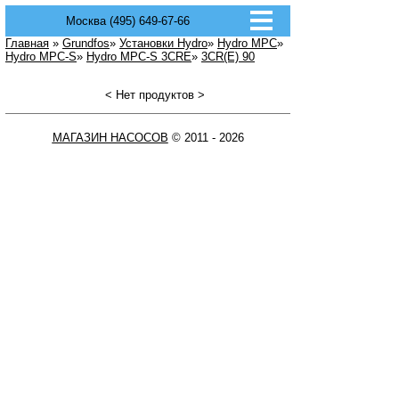
Москва (495) 649-67-66
Главная
»
Grundfos
»
Установки Hydro
»
Hydro MPC
»
Hydro MPC-S
»
Hydro MPC-S 3CRE
»
3CR(E) 90
< Нет продуктов >
МАГАЗИН НАСОСОВ
© 2011 - 2026