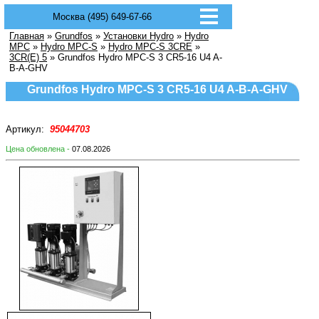
Москва (495) 649-67-66
Главная
»
Grundfos
»
Установки Hydro
»
Hydro
MPC
»
Hydro MPC-S
»
Hydro MPC-S 3CRE
»
3CR(E) 5
» Grundfos Hydro MPC-S 3 CR5-16 U4 A-
B-A-GHV
Grundfos Hydro MPC-S 3 CR5-16 U4 A-B-A-GHV
Артикул:
95044703
Цена обновлена -
07.08.2026