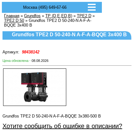
Москва (495) 649-67-66
Главная
»
Grundfos
»
TP (D,E,ED,B)
»
TPE2 D
»
TPE2 D 50
» Grundfos TPE2 D 50-240-N A-F-A-
BQQE 3x400 В
Grundfos TPE2 D 50-240-N A-F-A-BQQE 3x400 В
Артикул:
98438142
Цена обновлена -
08.08.2026
Grundfos TPE2 D 50-240-N A-F-A-BQQE 3x380-500 В
Хотите сообщить об ошибке в описании?