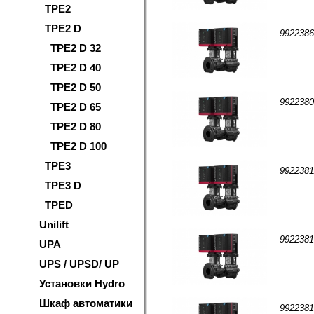
TPE2
TPE2 D
9922
TPE2 D 32
TPE2 D 40
TPE2 D 50
9922
TPE2 D 65
TPE2 D 80
TPE2 D 100
TPE3
9922
TPE3 D
TPED
Unilift
9922
UPA
UPS / UPSD/ UP
Установки Hydro
Шкаф автоматики
9922