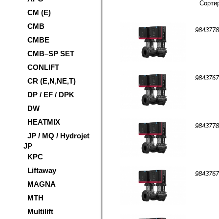
Сортир
CM (E)
CMB
9843
CMBE
CMB–SP SET
CONLIFT
9843
CR (E,N,NE,T)
DP / EF / DPK
DW
HEATMIX
9843
JP / MQ / Hydrojet
JP
KPC
Liftaway
9843
MAGNA
MTH
Multilift