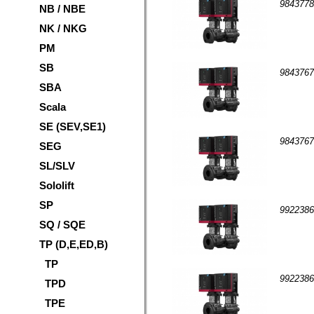
9843
NB / NBE
NK / NKG
PM
SB
9843
SBA
Scala
SE (SEV,SE1)
9843
SEG
SL/SLV
Sololift
SP
9922
SQ / SQE
TP (D,E,ED,B)
TP
9922
TPD
TPE