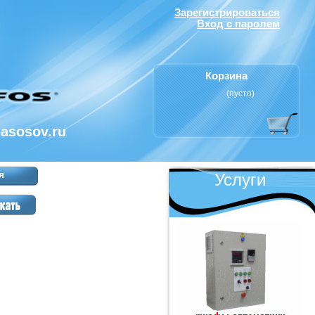
Зарегистрироваться
Вход с паролем
Корзина
(пусто)
nasosov.ru
я
Услуги