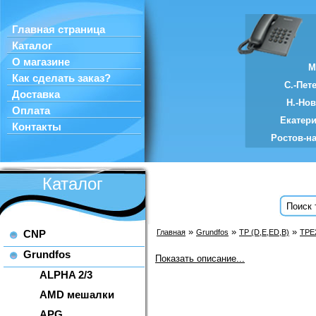
Главная страница
Каталог
О магазине
М
Как сделать заказ?
С.-Пет
Доставка
Н.-Но
Оплата
Екатер
Контакты
Ростов-н
Каталог
»
»
»
CNP
Главная
Grundfos
TP (D,E,ED,B)
TPE
Grundfos
Показать описание...
ALPHA 2/3
AMD мешалки
APG