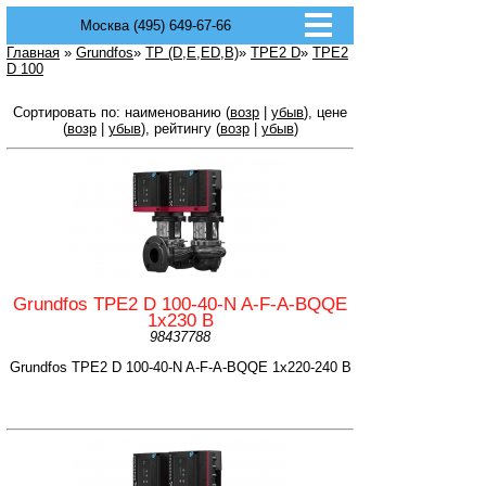
Москва (495) 649-67-66
Главная
»
Grundfos
»
TP (D,E,ED,B)
»
TPE2 D
»
TPE2
D 100
Сортировать по: наименованию (
возр
|
убыв
), цене
(
возр
|
убыв
), рейтингу (
возр
|
убыв
)
Grundfos TPE2 D 100-40-N A-F-A-BQQE
1x230 В
98437788
Grundfos TPE2 D 100-40-N A-F-A-BQQE 1x220-240 В