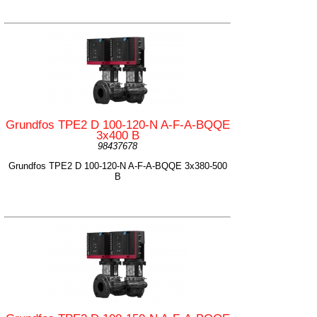
Grundfos TPE2 D 100-120-N A-F-A-BQQE
3x400 В
98437678
Grundfos TPE2 D 100-120-N A-F-A-BQQE 3x380-500
В