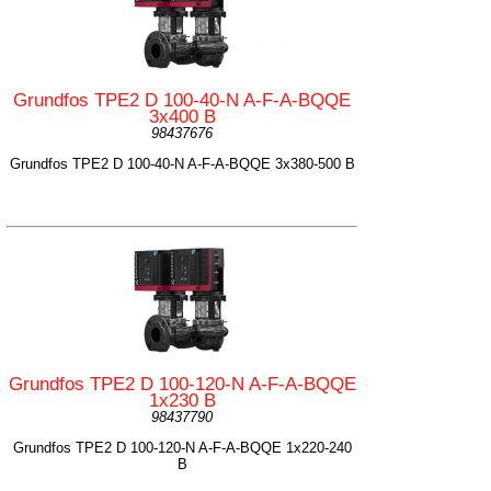
Grundfos TPE2 D 100-40-N A-F-A-BQQE
3x400 В
98437676
Grundfos TPE2 D 100-40-N A-F-A-BQQE 3x380-500 В
Grundfos TPE2 D 100-120-N A-F-A-BQQE
1x230 В
98437790
Grundfos TPE2 D 100-120-N A-F-A-BQQE 1x220-240
В