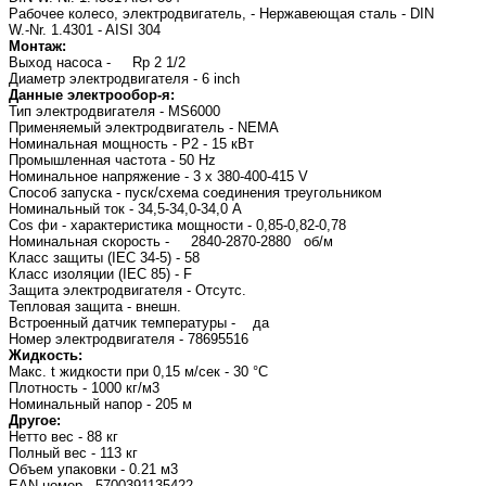
Рабочее колесо, электродвигатель, - Нержавеющая сталь - DIN
W.-Nr. 1.4301 - AISI 304
Монтаж:
Выход насоса - Rp 2 1/2
Диаметр электродвигателя - 6 inch
Данные электрообор-я:
Тип электродвигателя - MS6000
Применяемый электродвигатель - NEMA
Номинальная мощность - P2 - 15 кВт
Промышленная частота - 50 Hz
Номинальное напряжение - 3 x 380-400-415 V
Способ запуска - пуск/схема соединения треугольником
Номинальный ток - 34,5-34,0-34,0 A
Cos фи - характеристика мощности - 0,85-0,82-0,78
Номинальная скорость - 2840-2870-2880 об/м
Класс защиты (IEC 34-5) - 58
Класс изоляции (IEC 85) - F
Защита электродвигателя - Отсутс.
Тепловая защита - внешн.
Встроенный датчик температуры - да
Номер электродвигателя - 78695516
Жидкость:
Макс. t жидкости при 0,15 м/сек - 30 °C
Плотность - 1000 кг/м3
Номинальный напор - 205 м
Другое:
Нетто вес - 88 кг
Полный вес - 113 кг
Объем упаковки - 0.21 м3
EAN номер - 5700391135422