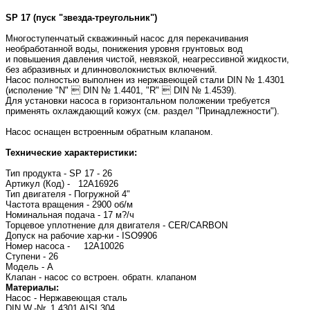
SP 17 (пуск "звезда-треугольник")
Многоступенчатый скважинный насос для перекачивания
необработанной воды, понижения уровня грунтовых вод
и повышения давления чистой, невязкой, неагрессивной жидкости,
без абразивных и длинноволокнистых включений.
Насос полностью выполнен из нержавеющей стали DIN № 1.4301
(исполение "N"  DIN № 1.4401, "R"  DIN № 1.4539).
Для установки насоса в горизонтальном положении требуется
применять охлаждающий кожух (см. раздел "Принадлежности").
Насос оснащен встроенным обратным клапаном.
Технические характеристики:
Тип продукта - SP 17 - 26
Артикул (Код) - 12A16926
Тип двигателя - Погружной 4"
Частота вращения - 2900 об/м
Номинальная подача - 17 м?/ч
Торцевое уплотнение для двигателя - CER/CARBON
Допуск на рабочие хар-ки - ISO9906
Номер насоса - 12A10026
Ступени - 26
Модель - A
Клапан - насос со встроен. обратн. клапаном
Материалы:
Насос - Нержавеющая сталь
DIN W.-Nr. 1.4301 AISI 304