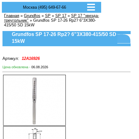
Москва (495) 649-67-66
Главная
»
Grundfos
»
SP
»
SP 17
»
SP 17 "звезда-
треугольник"
» Grundfos SP 17-26 Rp2? 6"3X380-
415/50 SD 15kW
Grundfos SP 17-26 Rp2? 6"3X380-415/50 SD
15kW
Артикул:
12A16926
Цена обновлена -
06.08.2026