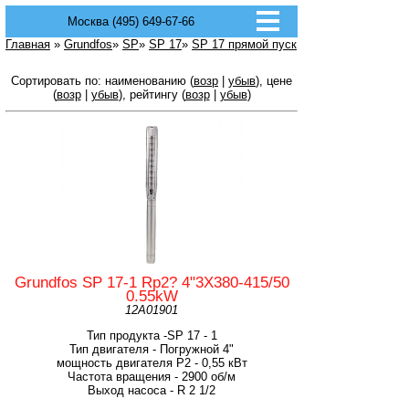
Москва (495) 649-67-66
Главная
»
Grundfos
»
SP
»
SP 17
»
SP 17 прямой пуск
Сортировать по: наименованию (
возр
|
убыв
), цене
(
возр
|
убыв
), рейтингу (
возр
|
убыв
)
Grundfos SP 17-1 Rp2? 4"3X380-415/50
0.55kW
12A01901
Тип продукта -SP 17 - 1
Тип двигателя - Погружной 4"
мощность двигателя Р2 - 0,55 кВт
Частота вращения - 2900 об/м
Выход насоса - R 2 1/2