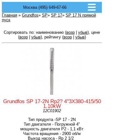
Москва (495) 649-67-66
Главная
»
Grundfos
»
SP
»
SP 17
»
SP 17 N прямой
пуск
Сортировать по: наименованию (
возр
|
убыв
), цене
(
возр
|
убыв
), рейтингу (
возр
|
убыв
)
Grundfos SP 17-2N Rp2? 4"3X380-415/50
1.10kW
12C01902
Тип продукта -SP 17 - 2N
Тип двигателя - Погружной 4"
мощность двигателя Р2 - 1,1 кВт
Частота вращения - 2900 об/м
Выход насоса - Rp 2 1/2