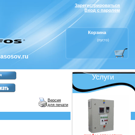
Зарегистрироваться
Вход с паролем
Корзина
(пусто)
nasosov.ru
я
Услуги
Версия
для печати