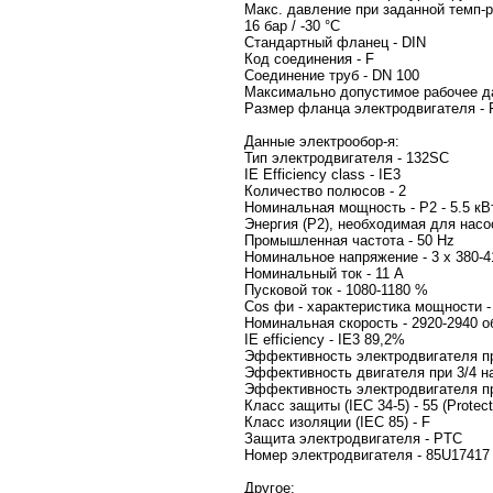
Макс. давление при заданной те
16 бар / -30 °C
Стандартный фланец - DIN
Код соединения - F
Соединение труб - DN 
Максимально допустимое рабочее д
Размер фланца эл
Данные электрообор-я:
Тип элект
IE Efficiency class - IE3
Количество полюсов - 2
Номинальная мощность - P2 - 5.5 кВ
Энергия (Р2), необходимая для насос
Промышленная частота - 50 Hz
Номинальное напряжение
Номинал
Пусковой ток
Cos фи - хар
Номинал
IE efficiency - IE3 89,2%
Эффективность электродвигателя пр
Эффективность двигателя при 3/4 на
Эффективность электродвигателя при
Класс защиты (IEC 34-5) - 55 (Protect.
Класс изоляции (IEC 85) - F
Защита электродвигателя 
Номер элек
Другое: