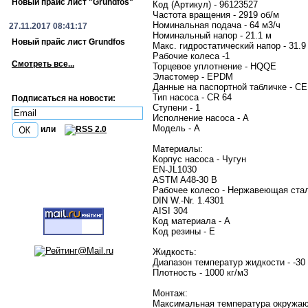
Новый прайс лист "Grundfos"
Код (Артикул) - 96123527
Частота вращения - 2919 об/м
Номинальная подача - 64 м3/ч
27.11.2017 08:41:17
Номинальный напор - 21.1 м
Новый прайс лист Grundfos
Макс. гидростатический напор - 31.9
Рабочие колеса -1
Смотреть все...
Торцевое уплотнение - HQQE
Эластомер - EPDM
Данные на паспортной табличке - CE
Тип насоса - CR 64
Подписаться на новости:
Ступени - 1
Исполнение насоса - A
Модель - A
или
Материалы:
Корпус насоса - Чугун
EN-JL1030
ASTM A48-30 B
Рабочее колесо - Нержавеющая ста
DIN W.-Nr. 1.4301
AISI 304
Код материала - A
Код резины - E
Жидкость:
Диапазон температур жидкости - -3
Плотность - 1000 кг/м3
Монтаж:
Максимальная температура окр