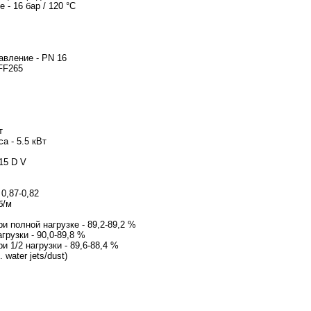
мп-ре - 16 бар / 120 °C
100
авление - PN 16
ектродвигателя - FF265
родвигателя - 132S
т
а - 5.5 кВт
 - 3 x 380-415 D V
ьный ток - 11 A
 - 1080-1180 %
актеристика мощности - 0,8
ьная скорость 
и полной нагрузке - 89,2-89,2 %
грузки - 90,0-89,8 %
 1/2 нагрузки - 89,6-88,4 %
 water jets/dust)
- PTC
тродвигателя - 85U17