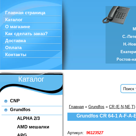
Главная страница
Каталог
О магазине
М
Как сделать заказ?
С.-Пет
Доставка
Н.-Но
Оплата
Екатер
Контакты
Ростов-н
Каталог
CNP
Главная
»
Grundfos
»
CR (E,N,NE,T)
Grundfos
Grundfos CR 64-1 A-F-A
ALPHA 2/3
AMD мешалки
Артикул:
96123527
APG