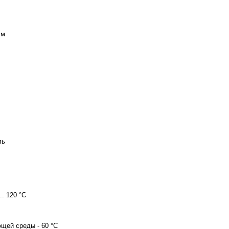
 м
ль
0 .. 120 °C
ужающей среды - 60 °C