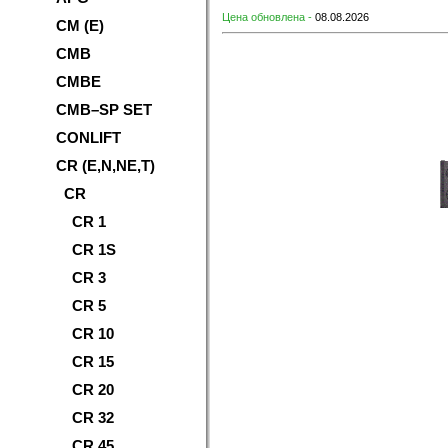
Цена обновлена -
08.08.2026
CM (E)
CMB
CMBE
CMB–SP SET
CONLIFT
CR (E,N,NE,T)
CR
CR 1
CR 1S
CR 3
CR 5
CR 10
CR 15
CR 20
CR 32
CR 45