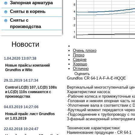
Запорная арматура
Сняты в корень
Сняты с
производства
Новости
Очень плохо
Плохо
1.04.2020 13:07:38
Средне
Хорошо
Новые прайсы компаний
Отлично
Grundfos и Wilo
Оценить
Grundfos CR 64-1 A-F-A-E-HQQE
29.11.2019 14:17:34
Вертикальный многоступенчатый цен
Control LC(D) 107, LC(D) 108s
Характеристики насоса:
и LC(D) 110s снимаются с
-Рабочие колеса и промежуточные к
производства
-Головная и нижняя опорная часть н
-Уплотнение вала в соответствии с D
04.03.2019 14:27:06
-Крутящий момент передается чере
Новый прайс лист Grundfos
-Подсоединение к трубопроводу с 
от 1.03.2019
3-фазный асинхронный электродвига
Технические характеристики:
22.02.2018 10:24:47
Наименование продукции - CR 64-1