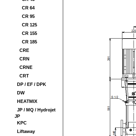
CR 64
CR 95
CR 125
CR 155
CR 185
CRE
CRN
CRNE
CRT
DP / EF / DPK
DW
HEATMIX
JP / MQ / Hydrojet
JP
KPC
Liftaway