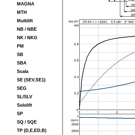
MAGNA
MTH
Multilift
NB / NBE
NK / NKG
PM
SB
SBA
Scala
SE (SEV,SE1)
SEG
SL/SLV
Sololift
SP
SQ / SQE
TP (D,E,ED,B)