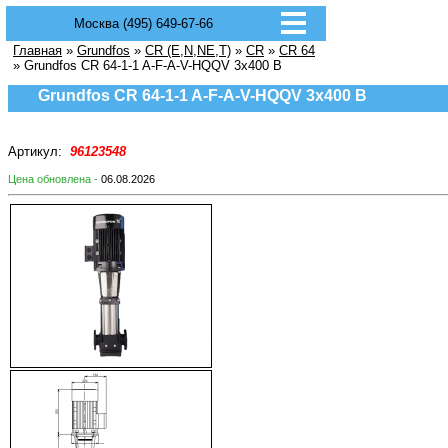
Москва (495) 649-67-66
Главная
»
Grundfos
»
CR (E,N,NE,T)
»
CR
»
CR 64
» Grundfos CR 64-1-1 A-F-A-V-HQQV 3х400 В
Grundfos CR 64-1-1 A-F-A-V-HQQV 3х400 В
Артикул:
96123548
Цена обновлена -
06.08.2026