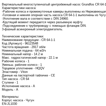
Вертикальный многоступенчатый центробежный насос Grundfos CR 64-1
Характеристики насоса:
-Рабочие колеса и промежуточные камеры выполнены из Нержавеющая с
-Головная и нижняя опорная часть насоса CR 64-1-1 выполнены из Чугу
-Уплотнение вала в соответствии с DIN 24960.
-Крутящий момент передается через разъемную муфту.
-Подсоединение к трубопроводу с помощью фланцев DIN.
3-фазный асинхронный электродвигатель.
Технические характеристики:
Наименование продукции - CR 64-1-1
Код (Артикул) - 96123548
Частота вращения - 2917 об/м
Номинальная подача - 64 м3/ч
Номинальный напор - 14.2 м
Макс. гидростатический напор - 22.1 м
Рабочие колеса - 1
Уменьш. рабочее колесо - 1
Торцевое уплотнение - HQQV
Эластомер - Viton
Данные на паспортной табличке - CE
Тип насоса - CR 64
Ступени - 1
Исполнение насоса - A
Модель - A
Материалы:
Корпус насоса - Чугун
EN-JL1030