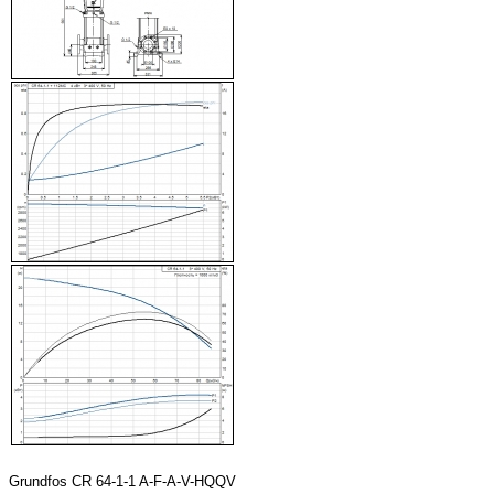
Grundfos CR 64-1-1 A-F-A-V-HQQV