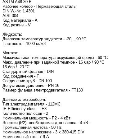
ASTM A48-30 B
Рабочее колесо - Нержавеющая сталь
DIN W.-Nr. 1.4301
AISI 304
Код материала - A
Код резины - V
Жидкость:
Диапазон температур жидкости - -20 .. 90 °C
Плотность - 1000 кг/м3
Монтаж:
Максимальная температура окружающей среды - 60 °C
Макс. давление при заданной темп-ре - 16 бар / 90 °C
16 бар / -20 °C
Стандартный фланец - DIN
Код соединения - F
Соединение труб - DN 100
Допустимое давление - PN 16
Размер фланца электродвигателя 
Данные электрообор-я:
Тип электродвигат
IE Efficiency class - IE3
Количество полюсов - 2
Номинальная мощность - P2 - 4 кВт
Энергия (Р2), необходимая для насоса - 4 кВт
Промышленная частота - 50 Hz
Номинальное напряжение - 3 x 380-415 D V
Номинальный то