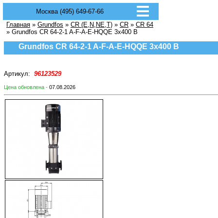
Москва (495) 649-67-66
Главная
»
Grundfos
»
CR (E,N,NE,T)
»
CR
»
CR 64
» Grundfos CR 64-2-1 A-F-A-E-HQQE 3х400 В
Grundfos CR 64-2-1 A-F-A-E-HQQE 3х400 В
Артикул:
96123529
Цена обновлена -
07.08.2026