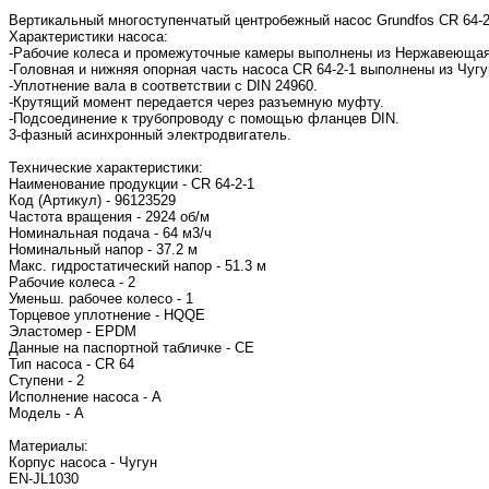
Вертикальный многоступенчатый центробежный насос Grundfos CR 64-2
Характеристики насоса:
-Рабочие колеса и промежуточные камеры выполнены из Нержавеющая с
-Головная и нижняя опорная часть насоса CR 64-2-1 выполнены из Чугу
-Уплотнение вала в соответствии с DIN 24960.
-Крутящий момент передается через разъемную муфту.
-Подсоединение к трубопроводу с помощью фланцев DIN.
3-фазный асинхронный электродвигатель.
Технические характеристики:
Наименование продукции - CR 64-2-1
Код (Артикул) - 96123529
Частота вращения - 2924 об/м
Номинальная подача - 64 м3/ч
Номинальный напор - 37.2 м
Макс. гидростатический напор - 51.3 м
Рабочие колеса - 2
Уменьш. рабочее колесо - 1
Торцевое уплотнение - HQQE
Эластомер - EPDM
Данные на паспортной табличке - CE
Тип насоса - CR 64
Ступени - 2
Исполнение насоса - A
Модель - A
Материалы:
Корпус насоса - Чугун
EN-JL1030