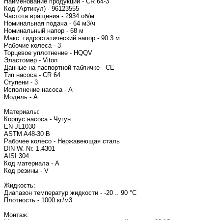
Наименование продукции - CR 64-3
Код (Артикул) - 96123555
Частота вращения - 2934 об/м
Номинальная подача - 64 м3/ч
Номинальный напор - 68 м
Макс. гидростатический напор - 90.3 м
Рабочие колеса - 3
Торцевое уплотнение - HQQV
Эластомер - Viton
Данные на паспортной табличке - CE
Тип насоса - CR 64
Ступени - 3
Исполнение насоса - A
Модель - A
Материалы:
Корпус насоса - Чугун
EN-JL1030
ASTM A48-30 B
Рабочее колесо - Нержавеющая сталь
DIN W.-Nr. 1.4301
AISI 304
Код материала - A
Код резины - V
Жидкость:
Диапазон температур жидкости - -20 .. 90 °C
Плотность - 1000 кг/м3
Монтаж: