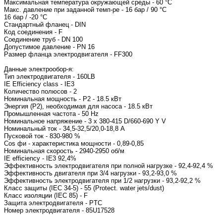
Максимальная температура окружающей среды - 60 °C
Макс. давление при заданной темп-ре - 16 бар / 90 °C
16 бар / -20 °C
Стандартный фланец - DIN
Код соединения - F
Соединение труб - DN 100
Допустимое давление - PN 16
Размер фланца электродвигателя 
Данные электрообор-я:
Тип электродвигат
IE Efficiency class - IE3
Количество полюсов - 2
Номинальная мощность - P2 - 18.5 кВт
Энергия (Р2), необходимая для насоса - 18.5 кВт
Промышленная частота - 50 Hz
Номинальное напряжение - 3 x 380-415 D/660-690 
Номинальный ток - 34,
Пусковой ток - 830-98
Cos фи - характеристика
Номинальная с
IE efficiency - IE3 92,4%
Эффективность электродвигателя при полной нагрузке - 92,4-92,4 %
Эффективность двигателя при 3/4 нагрузки - 93,2-93,0 %
Эффективность электродвигателя при 1/2 нагрузки - 93,2-92,2 %
Класс защиты (IEC 34-5) - 55 (Protect. water jets/dust)
Класс изоляции (IEC 85) - F
Защита электродвигателя - PTC
Номер электродвига