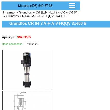
Москва (495) 649-67-66
Главная
»
Grundfos
»
CR (E,N,NE,T)
»
CR
»
CR 64
» Grundfos CR 64-3 A-F-A-V-HQQV 3х400 В
Grundfos CR 64-3 A-F-A-V-HQQV 3х400 В
Артикул:
96123555
Цена обновлена -
07.08.2026