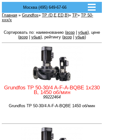
Москва (495) 649-67-66
Главная
»
Grundfos
»
TP (D,E,ED,B)
»
TP
»
TP 50-
xxx/x
Сортировать по: наименованию (
возр
|
убыв
), цене
(
возр
|
убыв
), рейтингу (
возр
|
убыв
)
Grundfos TP 50-30/4 A-F-A-BQBE 1x230
B, 1450 об/мин
99222464
Grundfos TP 50-30/4 A-F-A-BQBE 1450 об/мин