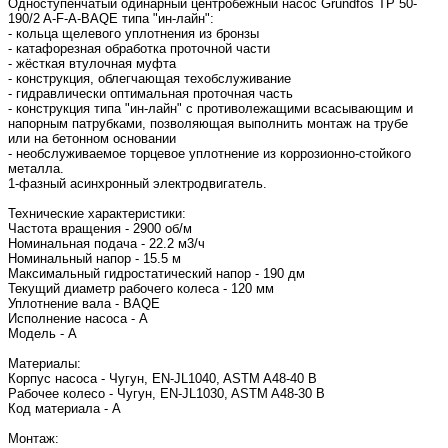
Одноступенчатый одинарный центробежный насос Grundfos TP 50-
190/2 A-F-A-BAQE типа "ин-лайн":
- кольца щелевого уплотнения из бронзы
- катафорезная обработка проточной части
- жёсткая втулочная муфта
- конструкция, облегчающая техобслуживание
- гидравлически оптимальная проточная часть
- конструкция типа "ин-лайн" с противолежащими всасывающим и
напорным патрубками, позволяющая выполнить монтаж на трубе
или на бетонном основании
- необслуживаемое торцевое уплотнение из коррозионно-стойкого
металла.
1-фазный асинхронный электродвигатель.
Технические характеристики:
Частота вращения - 2900 об/м
Номинальная подача - 22.2 м3/ч
Номинальный напор - 15.5 м
Максимальный гидростатический напор - 190 дм
Текущий диаметр рабочего колеса - 120 мм
Уплотнение вала - BAQE
Исполнение насоса - A
Модель - A
Материалы:
Корпус насоса - Чугун, EN-JL1040, ASTM A48-40 B
Рабочее колесо - Чугун, EN-JL1030, ASTM A48-30 B
Код материала - A
Монтаж: