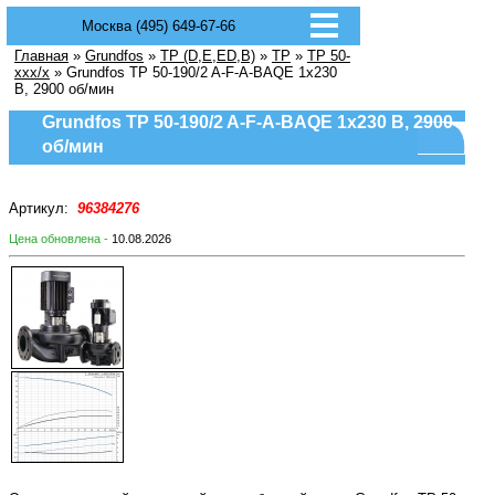
Москва (495) 649-67-66
Главная
»
Grundfos
»
TP (D,E,ED,B)
»
TP
»
TP 50-
xxx/x
» Grundfos TP 50-190/2 A-F-A-BAQE 1x230
В, 2900 об/мин
Grundfos TP 50-190/2 A-F-A-BAQE 1x230 В, 2900
об/мин
Артикул:
96384276
Цена обновлена -
10.08.2026