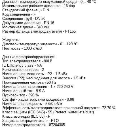
Диапазон температуры окружающей среды - 0 .. 40 °C
Максимальное рабочее давление - 16 бар
Стандартный фланец - DIN
Код соединения - F
Соединение труб - DN 50
Допустимое давление - PN 16
Монтажная длина - 340 мм
Размер фланца электродвигателя - FT165
Жидкость:
Диапазон температур жидкости - 0 .. 120 °C
Плотность - 1000 кг/м3
Данные электрооборудования:
Тип электродвигателя - 90LB
IE Efficiency class - NA
Количество полюсов - 2
Номинальная мощность - P2 - 1.5 кВт
Энергия (Р2), необходимая для насоса - 1.5 кВт
Промышленная частота - 50 Hz
Номинальное напряжение - 1 x 220-240 V
Номинальный ток - 9.9 A
Пусковой ток - 390 %
Cos фи - характеристика мощности - 0,98
Номинальная скорость - 2750 об/м
Эффективность электродвигателя при полной нагрузке - 72-70 %
Класс защиты (IEC 34-5) - 55 (Protect. water jets/dust)
Класс изоляции (IEC 85) - F
Защита электродвигателя - PTO
Номер электродвигателя - 87204305