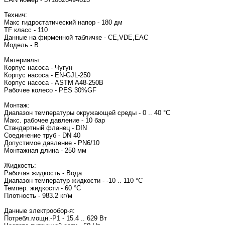
Технич:
Макс гидростатический напор - 180 дм
TF класс - 110
Данные на фирменной табличке - CE,VDE,EAC
Модель - B
Материалы:
Корпус насоса - Чугун
Корпус насоса - EN-GJL-250
Корпус насоса - ASTM A48-250B
Рабочее колесо - PES 30%GF
Монтаж:
Диапазон температуры окружающей среды - 0 .. 40 °C
Макс. рабочее давление - 10 бар
Стандартный фланец - DIN
Соединение труб - DN 40
Допустимое давление - PN6/10
Монтажная длина - 250 мм
Жидкость:
Рабочая жидкость - Вода
Диапазон температур жидкости - -10 .. 110 °C
Темпер. жидкости - 60 °C
Плотность - 983.2 кг/м
Данные электрообор-я:
Потребл.мощн.-P1 - 15.4 .. 629 Вт