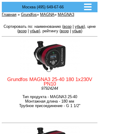
Москва (495) 649-67-66
Главная
»
Grundfos
»
MAGNA
»
MAGNA3
Сортировать по: наименованию (
возр
|
убыв
), цене
(
возр
|
убыв
), рейтингу (
возр
|
убыв
)
Grundfos MAGNA3 25-40 180 1x230V
PN10
97924244
Тип продукта - MAGNA3 25-40
Монтажная длина - 180 мм
Трубное присоединение - G 1 1/2"