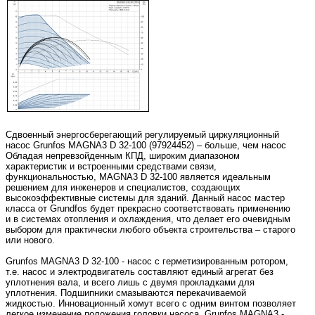
Сдвоенный энергосберегающий регулируемый циркуляционный
насос Grunfos MAGNA3 D 32-100 (97924452) – больше, чем насос
Обладая непревзойденным КПД, широким диапазоном
характеристик и встроенными средствами связи,
функциональностью, MAGNA3 D 32-100 является идеальным
решением для инженеров и специалистов, создающих
высокоэффективные системы для зданий. Данный насос мастер
класса от Grundfos будет прекрасно соответствовать применению
и в системах отопления и охлаждения, что делает его очевидным
выбором для практически любого объекта строительства – старого
или нового.
Grunfos MAGNA3 D 32-100 - насос с герметизированным ротором,
т.е. насос и электродвигатель составляют единый агрегат без
уплотнения вала, и всего лишь с двумя прокладками для
уплотнения. Подшипники смазываются перекачиваемой
жидкостью. Инновационный хомут всего с одним винтом позволяет
легкое изменение положения головки насоса. Grunfos MAGNA3 -