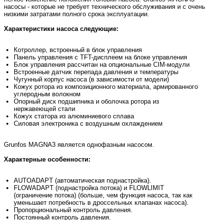
насосы - которые не требует технического обслуживания и с очень
низкими затратами полного срока эксплуатации.
Характеристики насоса следующие:
Котроллер, встроенный в блок управления
Панель управления с TFT-дисплеем на блоке управления
Блок управления рассчитан на опциональные CIM-модули
Встроенные датчик перепада давления и температуры
Чугунный корпус насоса (в зависимости от модели)
Кожух ротора из композиционного материала, армированного
углеродным волокном
Опорный диск подшипника и оболочка ротора из
нержавеющей стали
Кожух статора из алюминиевого сплава
Силовая электроника с воздушным охлаждением
Grunfos MAGNA3 является однофазным насосом.
Характерные особенности:
AUTOADAPT (автоматическая поднастройка).
FLOWADAPT (поднастройка потока) и FLOWLIMIT
(ограничение потока) (больше, чем функция насоса, так как
уменьшает потребность в дроссельных клапанах насоса).
Пропорциональный контроль давления.
Постоянный контроль давления.