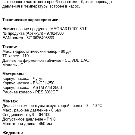
встроенного частотного преобразователя. Датчик перепада
давления и температуры встроен в насос.
Технические характеристики:
Наименование продукта - MAGNA3 D 100-80 F
№ продукта (Артикул) - 97924508
EAN номер - 5710626495863
Технич:
Макс гидростатический напор - 80 дм
TF класс - 110
Данные на фирменной табличке - CE,VDE,EAC
Модель - С
Материалы:
Корпус насоса - Чугун
Корпус насоса - EN-GJL-250
Корпус насоса - ASTM A48-250B
Рабочее колесо - PES 30%GF
Монтаж:
Диапазон температуры окружающей среды - 0 .. 40 °C
Макс. рабочее давление - 6 бар
Соединение труб - DN 100
Допустимое давление - PN 6
Монтажная длина - 450 мм
Жидкость: