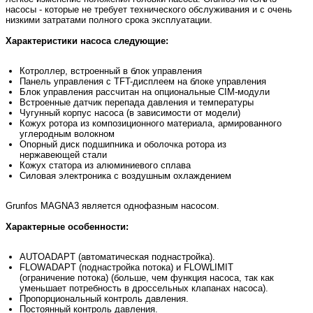
насосы - которые не требует технического обслуживания и с очень
низкими затратами полного срока эксплуатации.
Характеристики насоса следующие:
Котроллер, встроенный в блок управления
Панель управления с TFT-дисплеем на блоке управления
Блок управления рассчитан на опциональные CIM-модули
Встроенные датчик перепада давления и температуры
Чугунный корпус насоса (в зависимости от модели)
Кожух ротора из композиционного материала, армированного
углеродным волокном
Опорный диск подшипника и оболочка ротора из
нержавеющей стали
Кожух статора из алюминиевого сплава
Силовая электроника с воздушным охлаждением
Grunfos MAGNA3 является однофазным насосом.
Характерные особенности:
AUTOADAPT (автоматическая поднастройка).
FLOWADAPT (поднастройка потока) и FLOWLIMIT
(ограничение потока) (больше, чем функция насоса, так как
уменьшает потребность в дроссельных клапанах насоса).
Пропорциональный контроль давления.
Постоянный контроль давления.