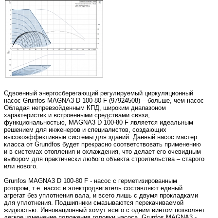
Сдвоенный энергосберегающий регулируемый циркуляционный
насос Grunfos MAGNA3 D 100-80 F (97924508) – больше, чем насос
Обладая непревзойденным КПД, широким диапазоном
характеристик и встроенными средствами связи,
функциональностью, MAGNA3 D 100-80 F является идеальным
решением для инженеров и специалистов, создающих
высокоэффективные системы для зданий. Данный насос мастер
класса от Grundfos будет прекрасно соответствовать применению
и в системах отопления и охлаждения, что делает его очевидным
выбором для практически любого объекта строительства – старого
или нового.
Grunfos MAGNA3 D 100-80 F - насос с герметизированным
ротором, т.е. насос и электродвигатель составляют единый
агрегат без уплотнения вала, и всего лишь с двумя прокладками
для уплотнения. Подшипники смазываются перекачиваемой
жидкостью. Инновационный хомут всего с одним винтом позволяет
легкое изменение положения головки насоса. Grunfos MAGNA3 -