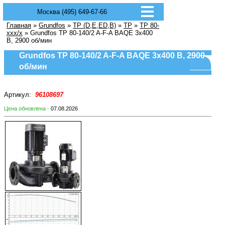
Москва (495) 649-67-66
Главная
»
Grundfos
»
TP (D,E,ED,B)
»
TP
»
TP 80-
xxx/x
» Grundfos TP 80-140/2 A-F-A BAQE 3x400
В, 2900 об/мин
Grundfos TP 80-140/2 A-F-A BAQE 3x400 В, 2900
об/мин
Артикул:
96108697
Цена обновлена -
07.08.2026