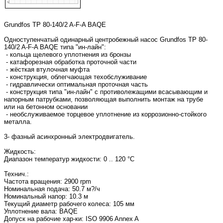
Grundfos TP 80-140/2 A-F-A BAQE
Одноступенчатый одинарный центробежный насос Grundfos TP 80-
140/2 A-F-A BAQE типа "ин-лайн":
- кольца щелевого уплотнения из бронзы
- катафорезная обработка проточной части
- жёсткая втулочная муфта
- конструкция, облегчающая техобслуживание
- гидравлически оптимальная проточная часть
- конструкция типа "ин-лайн" с противолежащими всасывающим и
напорным патрубками, позволяющая выполнить монтаж на трубе
или на бетонном основании
- необслуживаемое торцевое уплотнение из коррозионно-стойкого
металла.
3- фазный асинхронный электродвигатель.
Жидкость:
Диапазон температур жидкости: 0 .. 120 °C
Технич.:
Частота вращения: 2900 rpm
Номинальная подача: 50.7 м?/ч
Номинальный напор: 10.3 м
Текущий диаметр рабочего колеса: 105 мм
Уплотнение вала: BAQE
Допуск на рабочие хар-ки: ISO 9906 Annex A