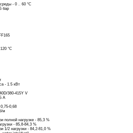
еды - 0 .. 60 °C
6 бар
FF165
 120 °C
т
а - 1.5 кВт
40D/380-415Y V
5 A
0,75-0,68
б/м
и полной нагрузке - 85,3 %
грузки - 85,8-84,3 %
 1/2 нагрузки - 84,2-81,0 %