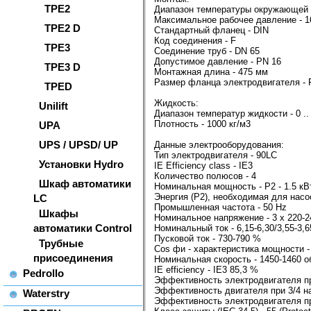
TPE2
Диапазон температуры окружающей ср
Максимальное рабочее давление - 1
TPE2 D
Стандартный фланец - DIN
Код соединения - F
TPE3
Соединение труб - DN 65
Допустимое давление - PN 16
TPE3 D
Монтажная длина - 475 мм
Размер фланца электродвигателя - 
TPED
Жидкость:
Unilift
Диапазон температур жидкости - 0 ..
Плотность - 1000 кг/м3
UPA
UPS / UPSD/ UP
Данные электрооборудования:
Тип электродвигателя - 90LC
Установки Hydro
IE Efficiency class - IE3
Количество полюсов - 4
Шкаф автоматики
Номинальная мощность - P2 - 1.5 кВ
Энергия (Р2), необходимая для насос
LC
Промышленная частота - 50 Hz
Шкафы
Номинальное напряжение - 3 x 220-2
автоматики Control
Номинальный ток - 6,15-6,30/3,55-3,6
Пусковой ток - 730-790 %
Трубные
Cos фи - характеристика мощности - 
присоединения
Номинальная скорость - 1450-1460 о
IE efficiency - IE3 85,3 %
Pedrollo
Эффективность электродвигателя пр
Эффективность двигателя при 3/4 на
Waterstry
Эффективность электродвигателя при