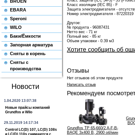
Класс защиты (IEC 34-5) - 55 (Protect.
BROEN
Класс изоляции (IEC 85) - F
Защита электродвигателя - отсутств
EBARA
Номер электродвигателя - 87220319
Speroni
Другое:
WILO
№ продукта - 96087431
Нетто вес - 71 кг
Баки/Ёмкости
Полный вес - 85 кг
Объем упаковки - 0.39 м3
Запорная арматура
Хотите сообщить об ош
Сняты в корень
Сняты с
производства
Отзывы
Нет отзывов об этом продукте
Написать отзыв
Новости
Рекомендуем посмотре
1.04.2020 13:07:38
Новые прайсы компаний
Grundfos и Wilo
Grun
BQQ
29.11.2019 14:17:34
Grundfos TP 65-660/2 A-F-B-
Control LC(D) 107, LC(D) 108s
BAQE 3x400 В, 2900 об/мин
и LC(D) 110s снимаются с