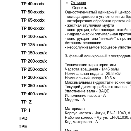
Отлично
TP 40-xxx/x
Оценить
TP 50-xxx/x
Одноступенчатый одинарный центроб
- кольца щелевого уплотнения из бр
TP 65-xxx/x
- катафорезная обработка проточной
- жёсткая втулочная муфта
TP 80-xxx/x
- конструкция, облегчающая техобс
- гидравлически оптимальная проточ
TP 100-xxx/x
- конструкция типа "ин-лайн" с пр
бетонном основании
TP 125-xxx/x
- необслуживаемое торцевое уплотне
TP 150-xxx/x
3- фазный асинхронный электродвиг
TP 200-xxx/x
Технические характеристики:
TP 250-xxx/x
Частота вращения - 1445 об/м
Номинальная подача - 29.8 м3/ч
TP 300-xxx/x
Номинальный напор - 10.6 м
Максимальный гидростатический нап
TP 350-xxx/x
Текущий диаметр рабочего колеса -
Уплотнение вала - BAQE
TP 400-xxx/x
Исполнение насоса - A
Модель - A
TP_Z
Материалы:
TP_I
Корпус насоса - Чугун, EN-JL1040, 
Рабочее колесо - Чугун, EN-JL1030,
TPD
Код материала - A
TPE
Монтаж: