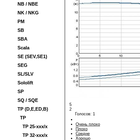
NB / NBE
NK / NKG
PM
SB
SBA
Scala
SE (SEV,SE1)
SEG
SL/SLV
Sololift
SP
SQ / SQE
5
TP (D,E,ED,B)
2
Голосов:
1
TP
Очень плохо
TP 25-xxx/x
Плохо
Средне
TP 32-xxx/x
Хорошо