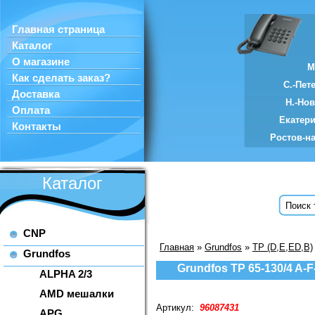
Главная страница
Каталог
О магазине
М
Как сделать заказ?
С.-Пет
Доставка
Н.-Но
Оплата
Екатер
Контакты
Ростов-н
Каталог
CNP
Главная
»
Grundfos
»
TP (D,E,ED,B)
Grundfos
Grundfos TP 65-130/4 A-
ALPHA 2/3
AMD мешалки
Артикул:
96087431
APG