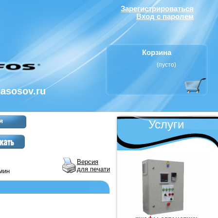
Зарегистрироваться
Вход с паролем
Корзина
(пусто)
nasosov.ru
я
Услуги
Версия
для печати
/мин