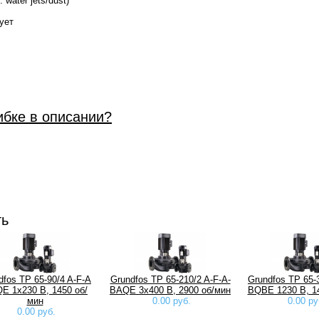
 water jets/dust)
ует
ибке в описании?
ть
dfos TP 65-90/4 A-F-A
Grundfos TP 65-210/2 A-F-A-
Grundfos TP 65-3
E 1x230 В, 1450 об/
BAQE 3x400 В, 2900 об/мин
BQBE 1230 B, 1
мин
0.00 руб.
0.00 ру
0.00 руб.