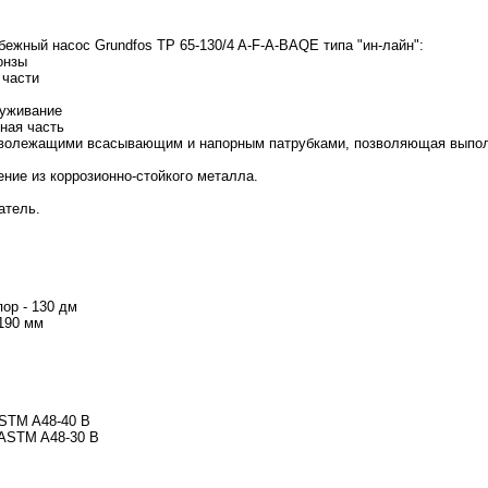
ежный насос Grundfos TP 65-130/4 A-F-A-BAQE типа "ин-лайн":
онзы
 части
луживание
ная часть
отиволежащими всасывающим и напорным патрубками, позволяющая выпол
ние из коррозионно-стойкого металла.
атель.
ор - 130 дм
 190 мм
ASTM A48-40 B
 ASTM A48-30 B