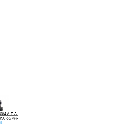
0/4 A-F-A-
450 об/мин
б.