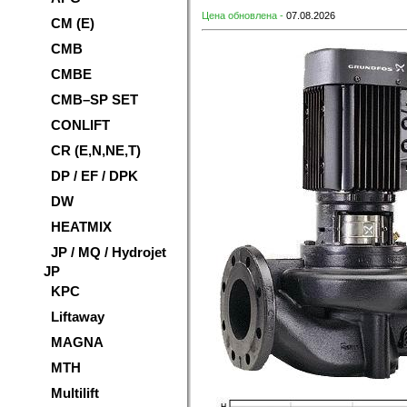
Цена обновлена -
07.08.2026
CM (E)
CMB
CMBE
CMB–SP SET
CONLIFT
CR (E,N,NE,T)
DP / EF / DPK
DW
HEATMIX
JP / MQ / Hydrojet
JP
KPC
Liftaway
MAGNA
MTH
Multilift