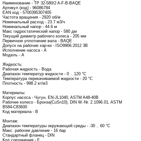
Наименование - TP 32-580/2 A-F-B-BAQE
Артикул (код) - 96086784
EAN код - 5700395307405
Частота вращения - 2920 об/м
Номинальный расход - 23.7 м3/ч
Номинальный напор - 44.6 м
Макс гидростатический напор - 580 дм
Текущий диаметр рабочего колеса - 205 мм
Первичное уплотнение вала - BAQE
Допуск на рабочие хар-ки - ISO9906:2012 3B
Исполнение насоса - A
Модель - A
Жидкость:
Рабочая жидкость - Вода
Диапазон температур жидкости - 0 .. 120 °C
Температура перекачиваемой жидкости - 20 °C
Плотность - 998.2 кг/м3
Материалы:
Корпус насоса - Чугун, EN-JL1040, ASTM A48-40B
Рабочее колесо - Бронза(CuSn10), DIN W.-Nr. 2.1096.01, ASTM
B584-C83600
Код материала - B
Монтаж:
Диапазон температуры окружающей среды - -30 .. 60 °C
Макс. рабочее давление - 16 бар
Стандартный фланец - DIN
Код соединения - F