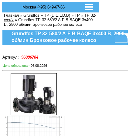
Москва (495) 649-67-66
Главная
»
Grundfos
»
TP (D,E,ED,B)
»
TP
»
TP 32-
xxx/x
» Grundfos TP 32-580/2 A-F-B-BAQE 3x400
В, 2900 об/мин Бронзовое рабочее колесо
Grundfos TP 32-580/2 A-F-B-BAQE 3x400 В, 2900
об/мин Бронзовое рабочее колесо
Артикул:
96086784
Цена обновлена -
06.08.2026