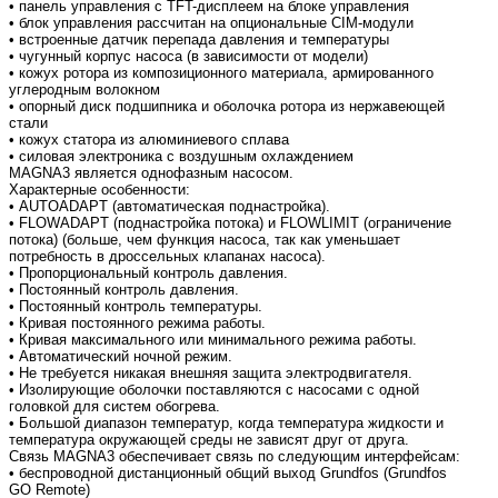
• панель управления с TFT-дисплеем на блоке управления
• блок управления рассчитан на опциональные CIM-модули
• встроенные датчик перепада давления и температуры
• чугунный корпус насоса (в зависимости от модели)
• кожух ротора из композиционного материала, армированного
углеродным волокном
• опорный диск подшипника и оболочка ротора из нержавеющей
стали
• кожух статора из алюминиевого сплава
• силовая электроника с воздушным охлаждением
MAGNA3 является однофазным насосом.
Характерные особенности:
• AUTOADAPT (автоматическая поднастройка).
• FLOWADAPT (поднастройка потока) и FLOWLIMIT (ограничение
потока) (больше, чем функция насоса, так как уменьшает
потребность в дроссельных клапанах насоса).
• Пропорциональный контроль давления.
• Постоянный контроль давления.
• Постоянный контроль температуры.
• Кривая постоянного режима работы.
• Кривая максимального или минимального режима работы.
• Автоматический ночной режим.
• Не требуется никакая внешняя защита электродвигателя.
• Изолирующие оболочки поставляются с насосами с одной
головкой для систем обогрева.
• Большой диапазон температур, когда температура жидкости и
температура окружающей среды не зависят друг от друга.
Связь MAGNA3 обеспечивает связь по следующим интерфейсам:
• беспроводной дистанционный общий выход Grundfos (Grundfos
GO Remote)