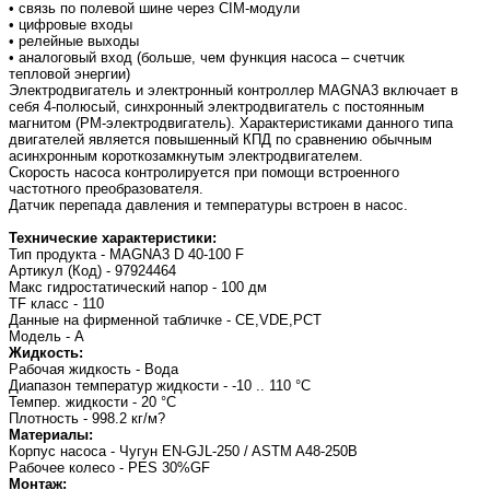
• связь по полевой шине через CIM-модули
• цифровые входы
• релейные выходы
• аналоговый вход (больше, чем функция насоса – счетчик
тепловой энергии)
Электродвигатель и электронный контроллер MAGNA3 включает в
себя 4-полюсый, синхронный электродвигатель с постоянным
магнитом (РМ-электродвигатель). Характеристиками данного типа
двигателей является повышенный КПД по сравнению обычным
асинхронным короткозамкнутым электродвигателем.
Скорость насоса контролируется при помощи встроенного
частотного преобразователя.
Датчик перепада давления и температуры встроен в насос.
Технические характеристики:
Тип продукта - MAGNA3 D 40-100 F
Артикул (Код) - 97924464
Макс гидростатический напор - 100 дм
TF класс - 110
Данные на фирменной табличке - CE,VDE,PCT
Модель - A
Жидкость:
Рабочая жидкость - Вода
Диапазон температур жидкости - -10 .. 110 °C
Темпер. жидкости - 20 °C
Плотность - 998.2 кг/м?
Материалы:
Корпус насоса - Чугун EN-GJL-250 / ASTM A48-250B
Рабочее колесо - PES 30%GF
Монтаж: