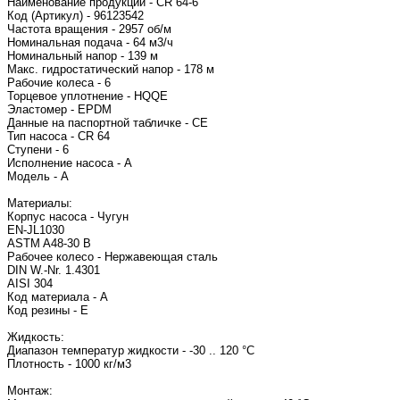
Наименование продукции - CR 64-6
Код (Артикул) - 96123542
Частота вращения - 2957 об/м
Номинальная подача - 64 м3/ч
Номинальный напор - 139 м
Макс. гидростатический напор - 178 м
Рабочие колеса - 6
Торцевое уплотнение - HQQE
Эластомер - EPDM
Данные на паспортной табличке - CE
Тип насоса - CR 64
Ступени - 6
Исполнение насоса - A
Модель - A
Материалы:
Корпус насоса - Чугун
EN-JL1030
ASTM A48-30 B
Рабочее колесо - Нержавеющая сталь
DIN W.-Nr. 1.4301
AISI 304
Код материала - A
Код резины - E
Жидкость:
Диапазон температур жидкости - -30 .. 120 °C
Плотность - 1000 кг/м3
Монтаж: