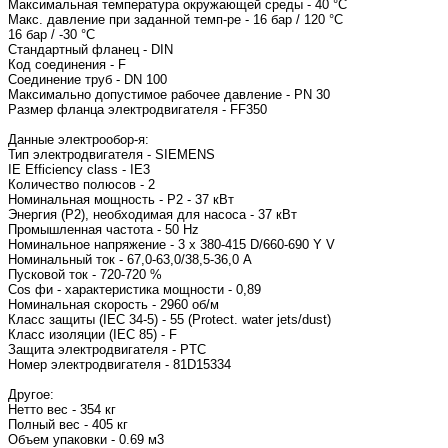
Максимальная температура окружающей среды - 40 °C
Макс. давление при заданной темп-ре - 16 бар / 120 °C
16 бар / -30 °C
Стандартный фланец - DIN
Код соединения - F
Соединение труб - DN 100
Максимально допустимое рабочее давление - PN 30
Размер фланца электродвигателя 
Данные электрообор-я:
Тип электродвигате
IE Efficiency class - IE3
Количество полюсов - 2
Номинальная мощность - P2 - 37 кВт
Энергия (Р2), необходимая для насоса - 37 кВт
Промышленная частота - 50 Hz
Номинальное напряжение - 3 x 380-415 D/660-690 
Номинальный ток - 67,
Пусковой ток - 720-72
Cos фи - характеристик
Номинальная 
Класс защиты (IEC 34-5) - 55 (Protect. water jets/dust)
Класс изоляции (IEC 85) - F
Защита электродвигателя - PTC
Номер электродвигат
Другое:
Нетто вес - 354 кг
Полный вес - 405 кг
Объем упаковки - 0.69 м3