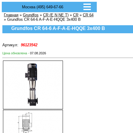
Москва (495) 649-67-66
Главная
»
Grundfos
»
CR (E,N,NE,T)
»
CR
»
CR 64
» Grundfos CR 64-6 A-F-A-E-HQQE 3х400 В
Grundfos CR 64-6 A-F-A-E-HQQE 3х400 В
Артикул:
96123542
Цена обновлена -
07.08.2026