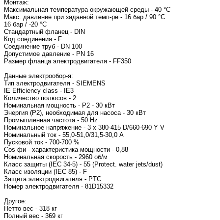
Монтаж:
Максимальная температура окружающей среды - 40 °C
Макс. давление при заданной темп-ре - 16 бар / 90 °C
16 бар / -20 °C
Стандартный фланец - DIN
Код соединения - F
Соединение труб - DN 100
Допустимое давление - PN 16
Размер фланца электродвигателя 
Данные электрообор-я:
Тип электродвигате
IE Efficiency class - IE3
Количество полюсов - 2
Номинальная мощность - P2 - 30 кВт
Энергия (Р2), необходимая для насоса - 30 кВт
Промышленная частота - 50 Hz
Номинальное напряжение - 3 x 380-415 D/660-690 
Номинальный ток - 55
Пусковой ток - 700-7
Cos фи - характеристи
Номинальная 
Класс защиты (IEC 34-5) - 55 (Protect. water jets/dust)
Класс изоляции (IEC 85) - F
Защита электродвигателя - PTC
Номер электродвига
Другое:
Нетто вес - 318 кг
Полный вес - 369 кг