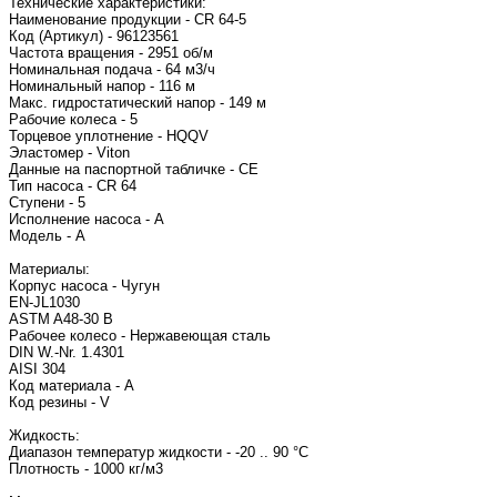
Технические характеристики:
Наименование продукции - CR 64-5
Код (Артикул) - 96123561
Частота вращения - 2951 об/м
Номинальная подача - 64 м3/ч
Номинальный напор - 116 м
Макс. гидростатический напор - 149 м
Рабочие колеса - 5
Торцевое уплотнение - HQQV
Эластомер - Viton
Данные на паспортной табличке - CE
Тип насоса - CR 64
Ступени - 5
Исполнение насоса - A
Модель - A
Материалы:
Корпус насоса - Чугун
EN-JL1030
ASTM A48-30 B
Рабочее колесо - Нержавеющая сталь
DIN W.-Nr. 1.4301
AISI 304
Код материала - A
Код резины - V
Жидкость:
Диапазон температур жидкости - -20 .. 90 °C
Плотность - 1000 кг/м3