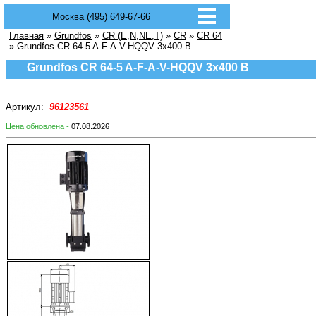
Москва (495) 649-67-66
Главная
»
Grundfos
»
CR (E,N,NE,T)
»
CR
»
CR 64
» Grundfos CR 64-5 A-F-A-V-HQQV 3х400 В
Grundfos CR 64-5 A-F-A-V-HQQV 3х400 В
Артикул:
96123561
Цена обновлена -
07.08.2026