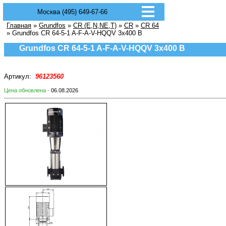
Москва (495) 649-67-66
Главная
»
Grundfos
»
CR (E,N,NE,T)
»
CR
»
CR 64
» Grundfos CR 64-5-1 A-F-A-V-HQQV 3х400 В
Grundfos CR 64-5-1 A-F-A-V-HQQV 3х400 В
Артикул:
96123560
Цена обновлена -
06.08.2026