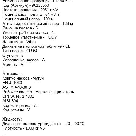
Наименование продукции - CR 64-5-1
Код (Артикул) - 96123560
Частота вращения - 2951 об/м
Номинальная подача - 64 м3/ч
Номинальный напор - 109 м
Макс. гидростатический напор - 139 м
Рабочие колеса - 5
Уменьш. рабочее колесо - 1
Торцевое уплотнение - HQQV
Эластомер - Viton
Данные на паспортной табличке - CE
Тип насоса - CR 64
Ступени - 5
Исполнение насоса - A
Модель - A
Материалы:
Корпус насоса - Чугун
EN-JL1030
ASTM A48-30 B
Рабочее колесо - Нержавеющая сталь
DIN W.-Nr. 1.4301
AISI 304
Код материала - A
Код резины - V
Жидкость:
Диапазон температур жидкости - -20 .. 90 °C
Плотность - 1000 кг/м3