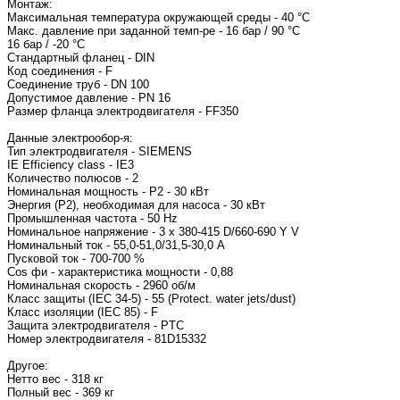
Монтаж:
Максимальная температура окружающей среды - 40 °C
Макс. давление при заданной темп-ре - 16 бар / 90 °C
16 бар / -20 °C
Стандартный фланец - DIN
Код соединения - F
Соединение труб - DN 100
Допустимое давление - PN 16
Размер фланца электродвигателя 
Данные электрообор-я:
Тип электродвигате
IE Efficiency class - IE3
Количество полюсов - 2
Номинальная мощность - P2 - 30 кВт
Энергия (Р2), необходимая для насоса - 30 кВт
Промышленная частота - 50 Hz
Номинальное напряжение - 3 x 380-415 D/660-690 
Номинальный ток - 55
Пусковой ток - 700-7
Cos фи - характеристи
Номинальная 
Класс защиты (IEC 34-5) - 55 (Protect. water jets/dust)
Класс изоляции (IEC 85) - F
Защита электродвигателя - PTC
Номер электродвига
Другое:
Нетто вес - 318 кг
Полный вес - 369 кг