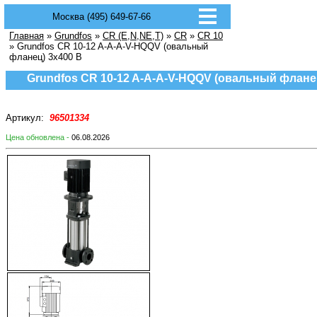
Москва (495) 649-67-66
Главная
»
Grundfos
»
CR (E,N,NE,T)
»
CR
»
CR 10
» Grundfos CR 10-12 A-A-A-V-HQQV (овальный
фланец) 3х400 В
Grundfos CR 10-12 A-A-A-V-HQQV (овальный флане
Артикул:
96501334
Цена обновлена -
06.08.2026