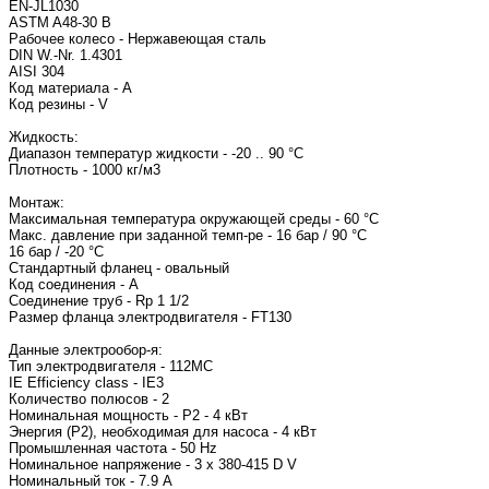
EN-JL1030
ASTM A48-30 B
Рабочее колесо - Нержавеющая сталь
DIN W.-Nr. 1.4301
AISI 304
Код материала - A
Код резины - V
Жидкость:
Диапазон температур жидкости - -20 .. 90 °C
Плотность - 1000 кг/м3
Монтаж:
Максимальная температура окружающей среды - 60 °C
Макс. давление при заданной темп-ре - 16 бар / 90 °C
16 бар / -20 °C
Стандартный фланец - овальный
Код соединения - A
Соединение труб - Rp 1 1/2
Размер фланца электродвигателя - FT130
Данные электрообор-я:
Тип электродвигателя - 112
IE Efficiency class - IE3
Количество полюсов - 2
Номинальная мощность - P2 - 4 кВт
Энергия (Р2), необходимая для насоса - 4 кВт
Промышленная частота - 50 Hz
Номинальное напряжение - 3 x 380-415 D V
Номинальный ток - 7.9 A