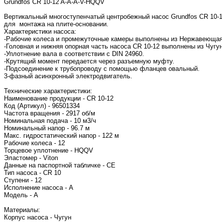
Grundfos CR 10-12 A-A-A-V-HQQV
Вертикальный многоступенчатый центробежный насос Grundfos CR 10-1
для монтажа на плите-основании.
Характеристики насоса:
-Рабочие колеса и промежуточные камеры выполнены из Нержавеющая с
-Головная и нижняя опорная часть насоса CR 10-12 выполнены из Чугун
-Уплотнение вала в соответствии с DIN 24960.
-Крутящий момент передается через разъемную муфту.
-Подсоединение к трубопроводу с помощью фланцев овальный.
3-фазный асинхронный электродвигатель.
Технические характеристики:
Наименование продукции - CR 10-12
Код (Артикул) - 96501334
Частота вращения - 2917 об/м
Номинальная подача - 10 м3/ч
Номинальный напор - 96.7 м
Макс. гидростатический напор - 122 м
Рабочие колеса - 12
Торцевое уплотнение - HQQV
Эластомер - Viton
Данные на паспортной табличке - CE
Тип насоса - CR 10
Ступени - 12
Исполнение насоса - A
Модель - A
Материалы:
Корпус насоса - Чугун