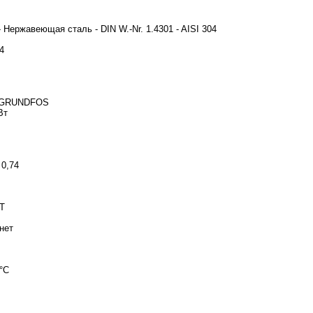
 Нержавеющая сталь - DIN W.-Nr. 1.4301 - AISI 304
4
- GRUNDFOS
Вт
- 0,74
T
нет
3
 °C