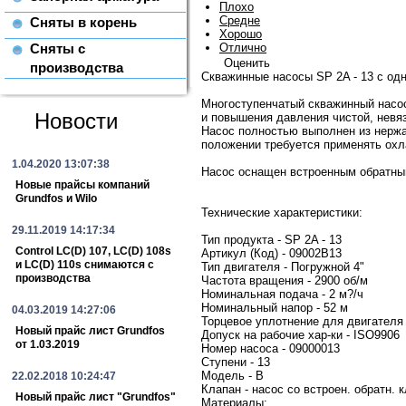
Плохо
Средне
Сняты в корень
Хорошо
Отлично
Сняты с
Оценить
производства
Скважинные насосы SP 2A - 13 c од
Многоступенчатый скважинный насос
Новости
и повышения давления чистой, невя
Насос полностью выполнен из нержа
положении требуется применять охл
1.04.2020 13:07:38
Насос оснащен встроенным обратны
Новые прайсы компаний
Grundfos и Wilo
Технические характеристики:
29.11.2019 14:17:34
Тип продукта - SP 2A - 13
Control LC(D) 107, LC(D) 108s
Артикул (Код) - 09002B13
и LC(D) 110s снимаются с
Тип двигателя - Погружной 4"
производства
Частота вращения - 2900 об/м
Номинальная подача - 2 м?/ч
Номинальный напор - 52 м
04.03.2019 14:27:06
Торцевое уплотнение для двигателя
Новый прайс лист Grundfos
Допуск на рабочие хар-ки - ISO9906
от 1.03.2019
Номер насоса - 09000013
Ступени - 13
Модель - B
22.02.2018 10:24:47
Клапан - насос со встроен. обратн. 
Новый прайс лист "Grundfos"
Материалы: