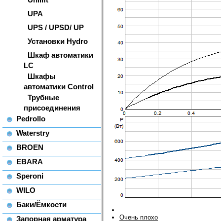
UPA
UPS / UPSD/ UP
Установки Hydro
Шкаф автоматики
LC
Шкафы
автоматики Control
Трубные
присоединения
Pedrollo
Waterstry
BROEN
EBARA
Speroni
WILO
Баки/Ёмкости
Очень плохо
Запорная арматура