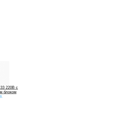
-33 220В с
м блоком
б.