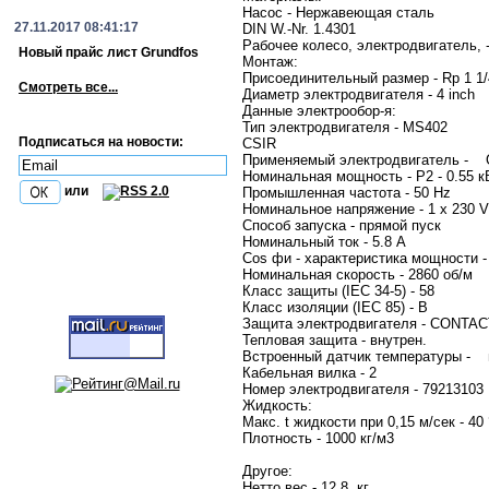
Насос - Нержавеющая сталь
27.11.2017 08:41:17
DIN W.-Nr. 1.4301
Рабочее колесо, электродвигатель, -
Новый прайс лист Grundfos
Монтаж:
Присоединительный размер - Rp 1 1/
Смотреть все...
Диаметр электродвигателя - 4 inch
Данные электрообор-я:
Тип электродвигателя - MS402
Подписаться на новости:
CSIR
Применяемый электродвигатель 
Номинальная мощность - P2 - 0.55 к
или
Промышленная частота - 50 Hz
Номинальное напряжение - 1 x 230 V
Способ запуска - прямой пуск
Номинальный ток - 5.8 A
Cos фи - характеристика мощности 
Номинальная скорость - 2860 об/м
Класс защиты (IEC 34-5) - 58
Класс изоляции (IEC 85) - B
Защита электродвигателя - CONTAC
Тепловая защита - внутрен.
Встроенный датчик температуры - 
Кабельная вилка - 2
Номер электродвигателя - 7921310
Жидкость:
Макс. t жидкости при 0,15 м/сек - 40
Плотность - 1000 кг/м3
Другое:
Нетто вес - 12.8 кг