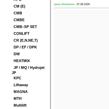
Цена обновлена -
07.08.2026
CM (E)
CMB
CMBE
CMB–SP SET
CONLIFT
CR (E,N,NE,T)
DP / EF / DPK
DW
HEATMIX
JP / MQ / Hydrojet
JP
KPC
Liftaway
MAGNA
MTH
Multilift