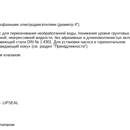
нофазными электродвигателями (диаметр 4")
 для перекачивания необработанной воды, понижения уровня грунтовых
зкой, неагрессивной жидкости, без абразивных и длинноволокнистых вкл
веющей стали DIN № 1.4301. Для установки насоса в горизонтальном
аждающий кожух (см. раздел "Принадлежности").
м клапаном.
 - LIPSEAL
клапаном