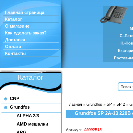
Главная страница
Каталог
О магазине
М
Как сделать заказ?
С.-Пет
Доставка
Н.-Но
Оплата
Екатер
Контакты
Ростов-н
Каталог
CNP
Главная
»
Grundfos
»
SP
»
SP 2
» G
Grundfos
Grundfos SP 2A-13 220В
ALPHA 2/3
AMD мешалки
Артикул:
09002B13
APG