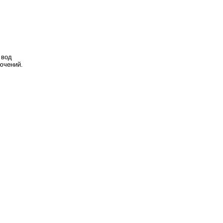
 вод
ючений.