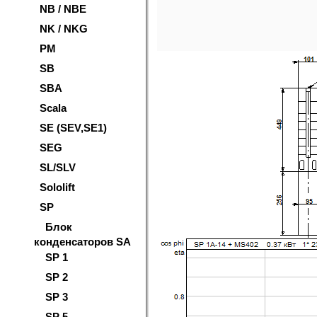
NB / NBE
NK / NKG
PM
SB
SBA
Scala
SE (SEV,SE1)
SEG
SL/SLV
Sololift
SP
Блок
конденсаторов SA
SP 1
SP 2
SP 3
SP 5