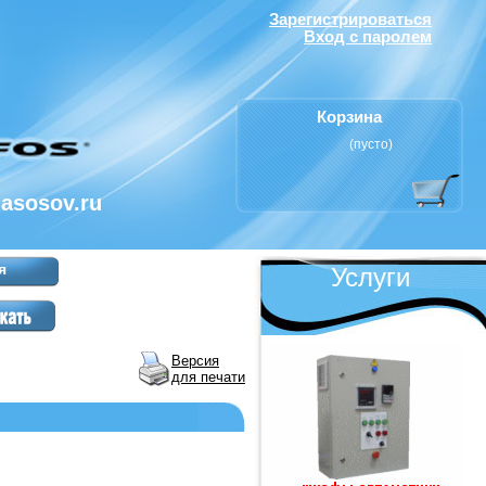
Зарегистрироваться
Вход с паролем
Корзина
(пусто)
nasosov.ru
я
Услуги
Версия
для печати