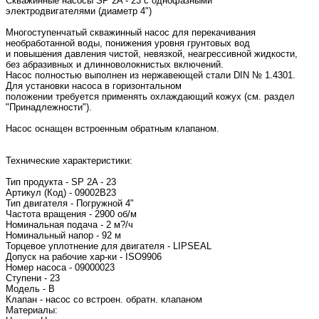
Скважинные насосы SP 2A - 23 c однофазными
электродвигателями (диаметр 4")
Многоступенчатый скважинный насос для перекачивания
необработанной воды, понижения уровня грунтовых вод
и повышения давления чистой, невязкой, неагрессивной жидкости,
без абразивных и длинноволокнистых включений.
Насос полностью выполнен из нержавеющей стали DIN № 1.4301.
Для установки насоса в горизонтальном
положении требуется применять охлаждающий кожух (см. раздел
"Принадлежности").
Насос оснащен встроенным обратным клапаном.
Технические характеристики:
Тип продукта - SP 2A - 23
Артикул (Код) - 09002B23
Тип двигателя - Погружной 4"
Частота вращения - 2900 об/м
Номинальная подача - 2 м?/ч
Номинальный напор - 92 м
Торцевое уплотнение для двигателя - LIPSEAL
Допуск на рабочие хар-ки - ISO9906
Номер насоса - 09000023
Ступени - 23
Модель - B
Клапан - насос со встроен. обратн. клапаном
Материалы: