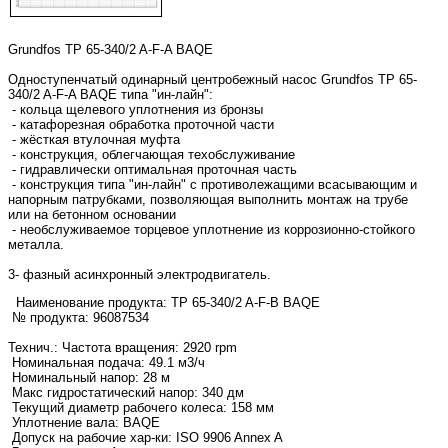
Grundfos TP 65-340/2 A-F-A BAQE
Одноступенчатый одинарный центробежный насос Grundfos TP 65-
340/2 A-F-A BAQE типа "ин-лайн":
- кольца щелевого уплотнения из бронзы
- катафорезная обработка проточной части
- жёсткая втулочная муфта
- конструкция, облегчающая техобслуживание
- гидравлически оптимальная проточная часть
- конструкция типа "ин-лайн" с противолежащими всасывающим и
напорным патрубками, позволяющая выполнить монтаж на трубе
или на бетонном основании
- необслуживаемое торцевое уплотнение из коррозионно-стойкого
металла.
3- фазный асинхронный электродвигатель.
Наименование продукта:
TP 65-340/2 A-F-B BAQE
№ продукта: 96087534
Технич.:
Частота вращения: 2920 rpm
Номинальная подача: 49.1 м3/ч
Номинальный напор: 28 м
Макс гидростатический напор: 340 дм
Текущий диаметр рабочего колеса: 158 мм
Уплотнение вала: BAQE
Допуск на рабочие хар-ки: ISO 9906 Annex A