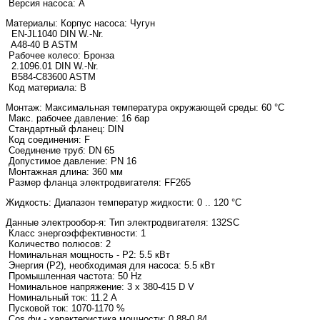
Версия насоса: A
Материалы:
Корпус насоса: Чугун
EN-JL1040 DIN W.-Nr.
A48-40 B ASTM
Рабочее колесо: Бронза
2.1096.01 DIN W.-Nr.
B584-C83600 ASTM
Код материала: B
Монтаж:
Максимальная температура окружающей среды: 60 °C
Макс. рабочее давление: 16 бар
Стандартный фланец: DIN
Код соединения: F
Соединение труб: DN 65
Допустимое давление: PN 16
Монтажная длина: 360 мм
Размер фланца электродвигателя: FF265
Жидкость:
Диапазон температур жидкости: 0 .. 120 °C
Данные электрообор-я:
Тип электродвигателя: 132SC
Класс энергоэффективности: 1
Количество полюсов: 2
Номинальная мощность - P2: 5.5 кВт
Энергия (Р2), необходимая для насоса: 5.5 кВт
Промышленная частота: 50 Hz
Номинальное напряжение: 3 x 380-415 D V
Номинальный ток: 11.2 A
Пусковой ток: 1070-1170 %
Cos фи - характеристика мощности: 0,88-0,84