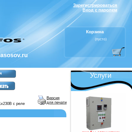
Зарегистрироваться
Вход с паролем
Корзина
(пусто)
nasosov.ru
я
Услуги
Версия
для печати
1x230B с реле