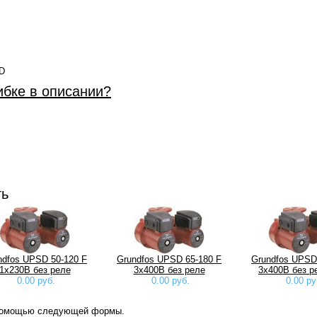
 D
ибке в описании?
ть
ndfos UPSD 50-120 F
Grundfos UPSD 65-180 F
Grundfos UPSD
1x230B без реле
3x400B без реле
3x400B без р
0.00 руб.
0.00 руб.
0.00 ру
 помощью следующей формы.