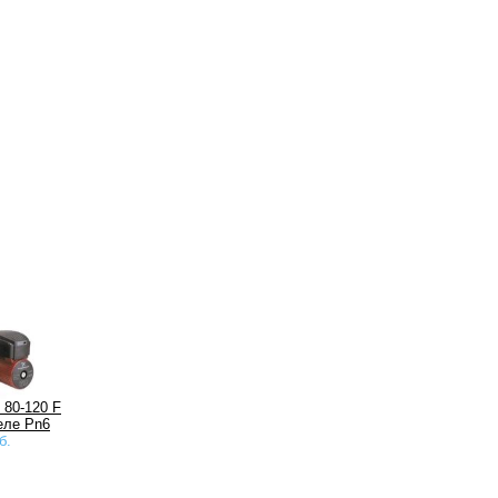
 80-120 F
еле Pn6
б.