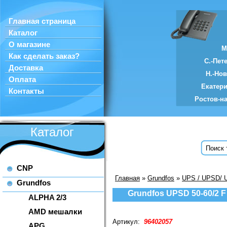
Главная страница
Каталог
О магазине
М
Как сделать заказ?
С.-Пет
Доставка
Н.-Но
Оплата
Екатер
Контакты
Ростов-н
Каталог
CNP
Главная
»
Grundfos
»
UPS / UPSD/ 
Grundfos
Grundfos UPSD 50-60/2 F
ALPHA 2/3
AMD мешалки
Артикул:
96402057
APG