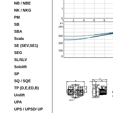
NB / NBE
NK / NKG
PM
SB
SBA
Scala
SE (SEV,SE1)
SEG
SL/SLV
Sololift
SP
SQ / SQE
TP (D,E,ED,B)
Unilift
UPA
UPS / UPSD/ UP