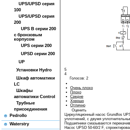
UPS/UPSD серия
100
UPS/UPSD серия
200
UPS B серии 200
с бронзовым
корпусом
UPS серии 200
UPSD серии 200
UP
Установки Hydro
5
4
Шкаф автоматики
Голосов:
2
LC
Очень плохо
Шкафы
Плохо
автоматики Control
Средне
Хорошо
Трубные
Отлично
присоединения
Оценить
Циркуляционный насос Grundfos UPS
Pedrollo
уплотнений, с двумя уплотнительны
Подшипники смазываются перекачив
Waterstry
Насос UPSD 50-60/2 F, спроектирова