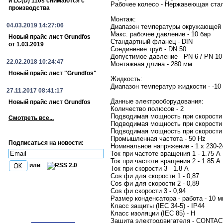
и LC(D) 110s снимаются с
Рабочее колесо - Нержавеющая сталь,
производства
Монтаж:
04.03.2019 14:27:06
Диапазон температуры окружающей ср
Макс. рабочее давление - 10 бар
Новый прайс лист Grundfos
Стандартный фланец - DIN
от 1.03.2019
Соединение труб - DN 50
Допустимое давление - PN 6 / PN 10
22.02.2018 10:24:47
Монтажная длина - 280 мм
Новый прайс лист "Grundfos"
Жидкость:
Диапазон температур жидкости - -10 
27.11.2017 08:41:17
Данные электрооборудования:
Новый прайс лист Grundfos
Количество полюсов - 2
Подводимая мощность при скорости 
Смотреть все...
Подводимая мощность при скорости 
Подводимая мощность при скорости 
Промышленная частота - 50 Hz
Подписаться на новости:
Номинальное напряжение - 1 x 230-2
Ток при частоте вращения 1 - 1.75 A
Ток при частоте вращения 2 - 1.85 A
или
Ток при скорости 3 - 1.8 A
Cos фи для скорости 1 - 0,87
Cos фи для скорости 2 - 0,89
Cos фи скорости 3 - 0,94
Размер конденсатора - работа - 10 
Класс защиты (IEC 34-5) - IP44
Класс изоляции (IEC 85) - H
Защита электродвигателя - CONTAC