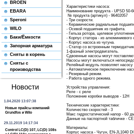
BROEN
Характеристики насоса:
EBARA
Наименование продукта - UPSD 50-6
№ продукта (артикул) - 96402057
Speroni
- Три скорости.
- Керамические радиальные подшипн
WILO
- Осевой подшипник из графита.
- Гильза ротора, щелевое уплотнен
Баки/Ёмкости
- Корпус статора - из алюминиевого 
- Корпус насоса из чугуна.
Запорная арматура
- Статор со встроенным термодатчи
1-фазный электродвигатель.
Сняты в корень
Сдвоенные насосы могут поставляю
Насосы могут включаться непосредс
Сняты с
Релейный модуль позволяет насосу 
производства
- Автоматическое переключение нас
- Резервный режим.
- Работа одного режима.
Новости
Устройства управления:
Реле - с реле
Положение коробки выводов - 12H
1.04.2020 13:07:38
Технические характеристики:
Новые прайсы компаний
Количество скоростей - 3
Grundfos и Wilo
Макс гидростатический напор - 60 д
Данные на паспортной табличке - C
29.11.2019 14:17:34
Материалы:
Control LC(D) 107, LC(D) 108s
Корпус насоса - Чугун, EN-JL1040 DI