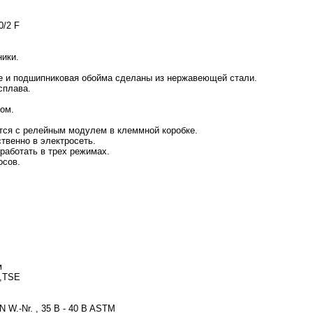
0/2 F
ики.
ие и подшипниковая обойма сделаны из нержавеющей стали.
сплава.
ком.
тся с релейным модулем в клеммной коробке.
твенно в электросеть.
работать в трех режимах.
осов.
м
E,TSE
N W.-Nr. , 35 B - 40 B ASTM