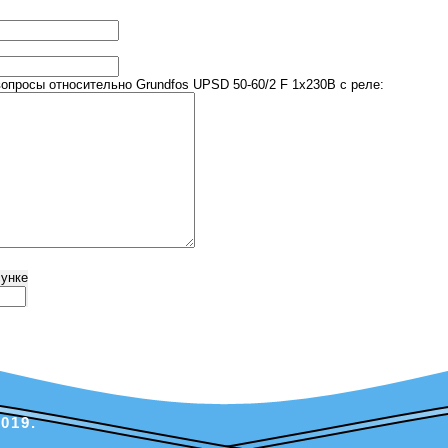
просы относительно Grundfos UPSD 50-60/2 F 1x230B с реле:
сунке
019.