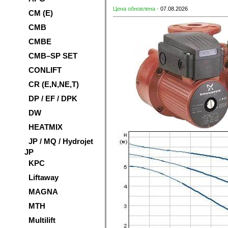
Цена обновлена -
07.08.2026
CM (E)
CMB
CMBE
CMB–SP SET
CONLIFT
CR (E,N,NE,T)
DP / EF / DPK
DW
HEATMIX
JP / MQ / Hydrojet
JP
KPC
Liftaway
MAGNA
MTH
Multilift