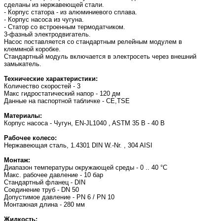
сделаны из нержавеющей стали.
- Корпус статора - из алюминиевого сплава.
- Корпус насоса из чугуна.
- Статор со встроенным термодатчиком.
3-фазный электродвигатель.
Насос поставляется со стандартным релейным модулем в
клеммной коробке.
Стандартный модуль включается в электросеть через внешний
замыкатель.
Технические характеристики:
Количество скоростей - 3
Макс гидростатический напор - 120 дм
Данные на паспортной табличке - CE,TSE
Материалы:
Корпус насоса - Чугун, EN-JL1040 , ASTM 35 B - 40 B
Рабочее колесо:
Нержавеющая сталь, 1.4301 DIN W.-Nr. , 304 AISI
Монтаж:
Диапазон температуры окружающей среды - 0 .. 40 °C
Макс. рабочее давление - 10 бар
Стандартный фланец - DIN
Соединение труб - DN 50
Допустимое давление - PN 6 / PN 10
Монтажная длина - 280 мм
Жидкость: