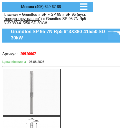
Москва (495) 649-67-66
Главная
»
Grundfos
»
SP
»
SP 95
»
SP 95 (пуск
"звезда-треугольник")
» Grundfos SP 95-7N Rp5
6"3X380-415/50 SD 30kW
Grundfos SP 95-7N Rp5 6"3X380-415/50 SD
30kW
Артикул:
19516907
Цена обновлена -
07.08.2026