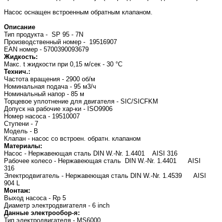
Насос оснащен встроенным обратным клапаном.
Описание
Тип продукта - SP 95 - 7N
Производственный номер - 19516907
EAN номер - 5700390093679
Жидкость:
Макс. t жидкости при 0,15 м/сек - 30 °C
Технич.:
Частота вращения - 2900 об/м
Номинальная подача - 95 м3/ч
Номинальный напор - 85 м
Торцевое уплотнение для двигателя - SIC/SICFKM
Допуск на рабочие хар-ки - ISO9906
Номер насоса - 19510007
Ступени - 7
Модель - B
Клапан - насос со встроен. обратн. клапаном
Материалы:
Насос - Нержавеющая сталь DIN W.-Nr. 1.4401 AISI 316
Рабочее колесо - Нержавеющая сталь DIN W.-Nr. 1.4401 AISI
316
Электродвигатель - Нержавеющая сталь DIN W.-Nr. 1.4539 AISI
904 L
Монтаж:
Выход насоса - Rp 5
Диаметр электродвигателя - 6 inch
Данные электрообор-я:
Тип электродвигателя - MS6000