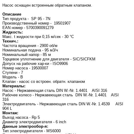
Насос оснащен встроенным обратным клапаном.
Описание
Тип продукта - SP 95 - 7N
Производственный номер - 19501907
EAN номер - 5700390091279
Жидкость:
Макс. t жидкости при 0,15 м/сек - 30 °C
Технич.:
Частота вращения - 2900 об/м
Номинальная подача - 95 м3/ч
Номинальный напор - 85 м
Торцевое уплотнение для двигателя - SIC/SICFKM
Допуск на рабочие хар-ки - ISO9906
Номер насоса - 19500007
Ступени - 7
Модель - B
Клапан - насос со встроен. обратн. клапаном
Материалы:
Насос - Нержавеющая сталь DIN W.-Nr. 1.4401 AISI 316
Рабочее колесо - Нержавеющая сталь DIN W.-Nr. 1.4401 AISI
316
Электродвигатель - Нержавеющая сталь DIN W.-Nr. 1.4539 AISI
904 L
Монтаж:
Выход насоса - Rp 5
Диаметр электродвигателя - 6 inch
Данные электрообор-я:
Тип электродвигателя - MS6000