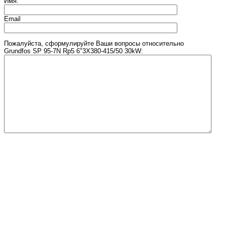
Имя:
Email
Пожалуйста, сформулируйте Ваши вопросы относительно
Grundfos SP 95-7N Rp5 6"3X380-415/50 30kW:
Введите число, изображенное на рисунке
МАГАЗИН НАСОСОВ
© 2011 - 2026