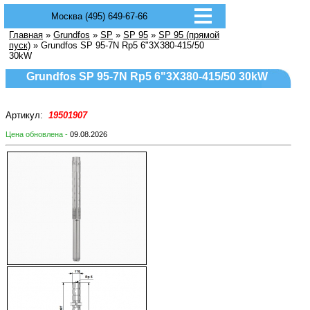
Москва (495) 649-67-66
Главная
»
Grundfos
»
SP
»
SP 95
»
SP 95 (прямой
пуск)
» Grundfos SP 95-7N Rp5 6"3X380-415/50
30kW
Grundfos SP 95-7N Rp5 6"3X380-415/50 30kW
Артикул:
19501907
Цена обновлена -
09.08.2026