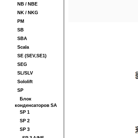
NB / NBE
NK / NKG
PM
SB
SBA
Scala
SE (SEV,SE1)
SEG
SL/SLV
Sololift
SP
Блок
конденсаторов SA
SP 1
SP 2
SP 3
SP 3 A/NE