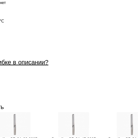
нет
006
 °C
ибке в описании?
ть