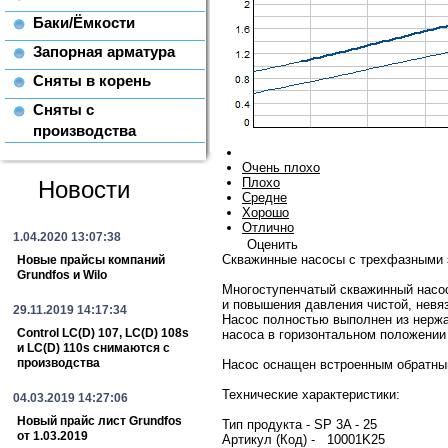
Баки/Ёмкости
Запорная арматура
Сняты в корень
Сняты с
производства
Очень плохо
Плохо
Новости
Средне
Хорошо
Отлично
1.04.2020 13:07:38
Оценить
Скважинные насосы c трехфазными э
Новые прайсы компаний
Grundfos и Wilo
Многоступенчатый скважинный насос
и повышения давления чистой, невя
29.11.2019 14:17:34
Насос полностью выполнен из нержа
Control LC(D) 107, LC(D) 108s
насоса в горизонтальном положении
и LC(D) 110s снимаются с
производства
Насос оснащен встроенным обратны
Технические характеристики:
04.03.2019 14:27:06
Новый прайс лист Grundfos
Тип продукта - SP 3A - 25
от 1.03.2019
Артикул (Код) - 10001K25