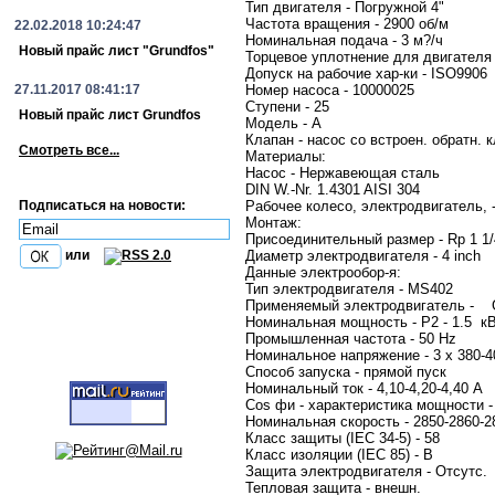
Тип двигателя - Погружной 4"
Частота вращения - 2900 об/м
22.02.2018 10:24:47
Номинальная подача - 3 м?/ч
Новый прайс лист "Grundfos"
Торцевое уплотнение для двигателя
Допуск на рабочие хар-ки - ISO9906
27.11.2017 08:41:17
Номер насоса - 10000025
Ступени - 25
Новый прайс лист Grundfos
Модель - A
Клапан - насос со встроен. обратн. 
Смотреть все...
Материалы:
Насос - Нержавеющая сталь
DIN W.-Nr. 1.4301 AISI 304
Подписаться на новости:
Рабочее колесо, электродвигатель, -
Монтаж:
Присоединительный размер - Rp 1 1/
Диаметр электродвигателя - 4 inch
или
Данные электрообор-я:
Тип электродвигателя - MS402
Применяемый электродвигатель 
Номинальная мощность - P2 - 1.5 к
Промышленная частота - 50 Hz
Номинальное напряжение - 3 x 380-4
Способ запуска - прямой пуск
Номинальный ток - 4,10-4,20-4,40 A
Cos фи - характеристика мощности 
Номинальная скорость - 2850-2860-2
Класс защиты (IEC 34-5) - 58
Класс изоляции (IEC 85) - B
Защита электродвигателя - Отсутс
Тепловая защита - внешн.