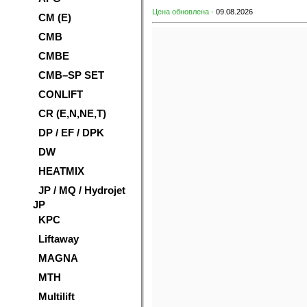
Цена обновлена -
09.08.2026
CM (E)
CMB
CMBE
CMB–SP SET
CONLIFT
CR (E,N,NE,T)
DP / EF / DPK
DW
HEATMIX
JP / MQ / Hydrojet
JP
KPC
Liftaway
MAGNA
MTH
Multilift