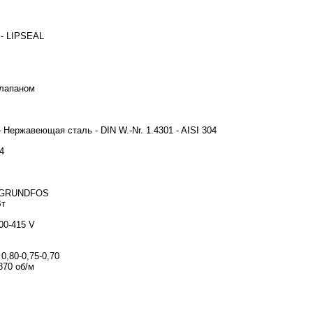
 - LIPSEAL
клапаном
 Нержавеющая сталь - DIN W.-Nr. 1.4301 - AISI 304
4
- GRUNDFOS
Вт
00-415 V
- 0,80-0,75-0,70
870 об/м
.