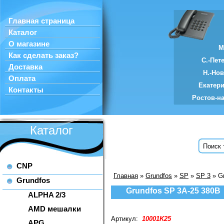
Главная страница
Каталог
О магазине
М
Как сделать заказ?
С.-Пет
Доставка
Н.-Но
Оплата
Екатер
Контакты
Ростов-н
Каталог
CNP
Главная
»
Grundfos
»
SP
»
SP 3
» Gr
Grundfos
Grundfos SP 3A-25 380В
ALPHA 2/3
AMD мешалки
Артикул:
10001K25
APG