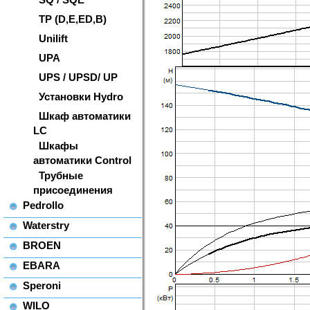
TP (D,E,ED,B)
Unilift
UPA
UPS / UPSD/ UP
Установки Hydro
Шкаф автоматики
LC
Шкафы
автоматики Control
Трубные
присоединения
Pedrollo
Waterstry
BROEN
EBARA
Speroni
WILO