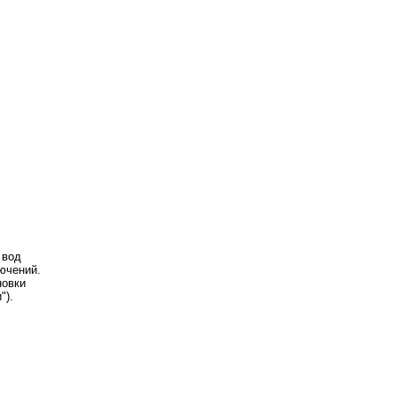
 вод
ючений.
новки
").