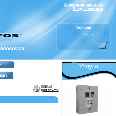
Зарегистрироваться
Вход с паролем
Корзина
(пусто)
nasosov.ru
я
Услуги
Версия
для печати