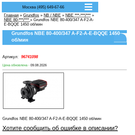
Москва (495) 649-67-66
Главная
»
Grundfos
»
NB / NBE
»
NBE ***-***/***
»
NBE 80-***/***
» Grundfos NBE 80-400/347 A-F2-A-
E-BQQE 1450 об/мин
Grundfos NBE 80-400/347 A-F2-A-E-BQQE 1450
об/мин
Артикул:
96741098
Цена обновлена -
09.08.2026
Grundfos NBE 80-400/347 A-F2-A-E-BQQE 1450 об/мин
Хотите сообщить об ошибке в описании?